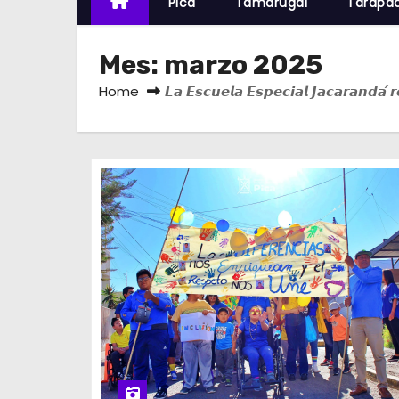
Pica
Tamarugal
Tarapa
Mes:
marzo 2025
Home
𝙇𝙖 𝙀𝙨𝙘𝙪𝙚𝙡𝙖 𝙀𝙨𝙥𝙚𝙘𝙞𝙖𝙡 𝙅𝙖𝙘𝙖𝙧𝙖𝙣𝙙𝙖́ 𝙧