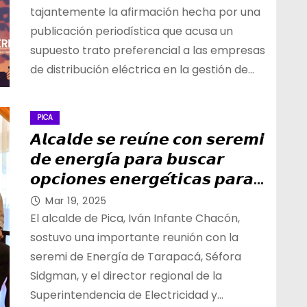
tajantemente la afirmación hecha por una
publicación periodística que acusa un
supuesto trato preferencial a las empresas
de distribución eléctrica en la gestión de…
PICA
𝘼𝙡𝙘𝙖𝙡𝙙𝙚 𝙨𝙚 𝙧𝙚𝙪́𝙣𝙚 𝙘𝙤𝙣 𝙨𝙚𝙧𝙚𝙢𝙞
𝙙𝙚 𝙚𝙣𝙚𝙧𝙜𝙞́𝙖 𝙥𝙖𝙧𝙖 𝙗𝙪𝙨𝙘𝙖𝙧
𝙤𝙥𝙘𝙞𝙤𝙣𝙚𝙨 𝙚𝙣𝙚𝙧𝙜𝙚́𝙩𝙞𝙘𝙖𝙨 𝙥𝙖𝙧𝙖
𝙡𝙖 𝙘𝙤𝙢𝙪𝙣𝙖
Mar 19, 2025
El alcalde de Pica, Iván Infante Chacón,
sostuvo una importante reunión con la
seremi de Energía de Tarapacá, Séfora
Sidgman, y el director regional de la
Superintendencia de Electricidad y…