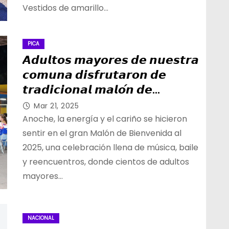
Vestidos de amarillo…
PICA
𝘼𝙙𝙪𝙡𝙩𝙤𝙨 𝙢𝙖𝙮𝙤𝙧𝙚𝙨 𝙙𝙚 𝙣𝙪𝙚𝙨𝙩𝙧𝙖
𝙘𝙤𝙢𝙪𝙣𝙖 𝙙𝙞𝙨𝙛𝙧𝙪𝙩𝙖𝙧𝙤𝙣 𝙙𝙚
𝙩𝙧𝙖𝙙𝙞𝙘𝙞𝙤𝙣𝙖𝙡 𝙢𝙖𝙡𝙤́𝙣 𝙙𝙚
𝙗𝙞𝙚𝙣𝙫𝙚𝙣𝙞𝙙𝙖 𝙖𝙡 𝟮𝟬𝟮𝟱
Mar 21, 2025
Anoche, la energía y el cariño se hicieron
sentir en el gran Malón de Bienvenida al
2025, una celebración llena de música, baile
y reencuentros, donde cientos de adultos
mayores…
NACIONAL