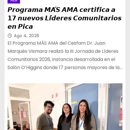
PICA
𝙋𝙧𝙤𝙜𝙧𝙖𝙢𝙖 𝙈𝘼́𝙎 𝘼𝙈𝘼 𝙘𝙚𝙧𝙩𝙞𝙛𝙞𝙘𝙖 𝙖
𝟭𝟳 𝙣𝙪𝙚𝙫𝙤𝙨 𝙇𝙞́𝙙𝙚𝙧𝙚𝙨 𝘾𝙤𝙢𝙪𝙣𝙞𝙩𝙖𝙧𝙞𝙤𝙨
𝙚𝙣 𝙋𝙞𝙘𝙖
Ago 4, 2026
El Programa MÁS AMA del Cesfam Dr. Juan
Marqués Vismara realizó la III Jornada de Líderes
Comunitarios 2026, instancia desarrollada en el
Salón O’Higgins donde 17 personas mayores de la…