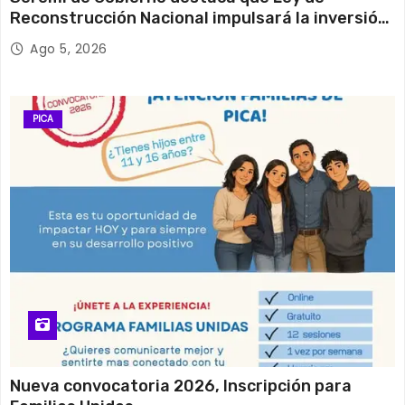
Reconstrucción Nacional impulsará la inversión
n
y el empleo en Tarapacá
Ago 5, 2026
t
r
PICA
a
d
a
s
Nueva convocatoria 2026, Inscripción para