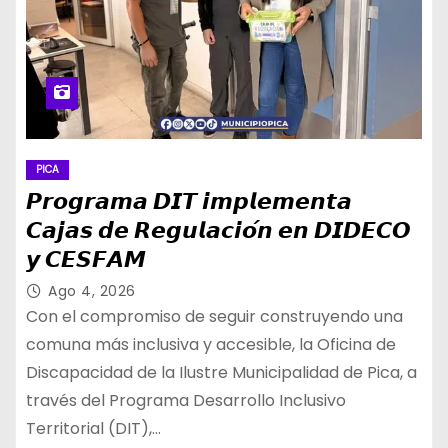
PICA
𝙋𝙧𝙤𝙜𝙧𝙖𝙢𝙖 𝘿𝙄𝙏 𝙞𝙢𝙥𝙡𝙚𝙢𝙚𝙣𝙩𝙖
𝘾𝙖𝙟𝙖𝙨 𝙙𝙚 𝙍𝙚𝙜𝙪𝙡𝙖𝙘𝙞𝙤́𝙣 𝙚𝙣 𝘿𝙄𝘿𝙀𝘾𝙊
𝙮 𝘾𝙀𝙎𝙁𝘼𝙈
Ago 4, 2026
Con el compromiso de seguir construyendo una
comuna más inclusiva y accesible, la Oficina de
Discapacidad de la Ilustre Municipalidad de Pica, a
través del Programa Desarrollo Inclusivo
Territorial (DIT),…