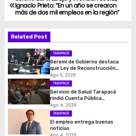
N
Ignacio Prieto: “En un año se crearon
a
más de dos mil empleos en la región”
v
Related Post
e
g
TARAPACÁ
Seremi de Gobierno destaca
a
que Ley de Reconstrucción
Nacional impulsará la inversión
c
Ago 5, 2026
y el empleo en Tarapacá
TARAPACÁ
i
Servicio de Salud Tarapacá
rindió Cuenta Pública
ó
Participativa
Ago 4, 2026
n
TARAPACÁ
El empleo entrega buenas
d
noticias
Ago 4, 2026