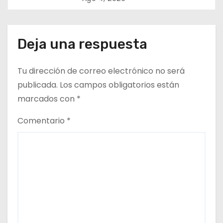
e
e
Deja una respuesta
n
t
Tu dirección de correo electrónico no será
publicada.
Los campos obligatorios están
r
marcados con
*
a
Comentario
*
d
a
s