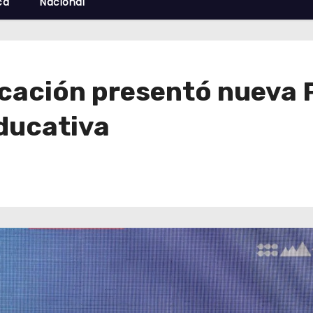
cá
Nacional
cación presentó nueva P
ducativa