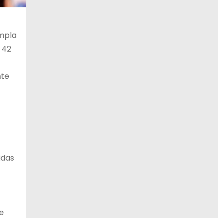
empla
 42
nte
idas
de