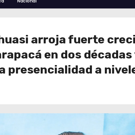
cá
Nacional
huasi arroja fuerte cre
arapacá en dos décadas 
a presencialidad a nive