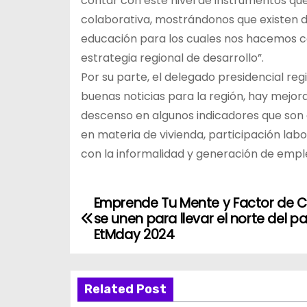
contar con este nivel de instrumentos qu
colaborativa, mostrándonos que existen de
educación para los cuales nos hacemos c
estrategia regional de desarrollo”.
Por su parte, el delegado presidencial reg
buenas noticias para la región, hay mejora
descenso en algunos indicadores que son
en materia de vivienda, participación la
con la informalidad y generación de empl
Emprende Tu Mente y Factor de 
N
se unen para llevar el norte del pa
a
EtMday 2024
v
Related Post
e