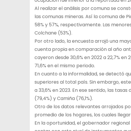
ocupación fue inferior a la reportada en 
Al realizar el análisis por comuna se cons
las comunas mineras. Así la comuna de Pic
58% y 57%, respectivamente. Las menores 
Colchane (53%).
Por otro lado, la encuesta arrojó una ma
cuenta propia en comparación al año ante
cayeron desde 30,6% en 2022 a 22,7% en 2
71,6% en el mismo periodo.
En cuanto a la informalidad, se detectó q
superiores al total país. Sin embargo, est
a 33,6% en 2023. En ese sentido, las tas
(79,4%) y Camiña (76,1%).
Otro de los datos relevantes arrojados por
promedio de los hogares, los cuales llegar
En la oportunidad, el gobernador regional