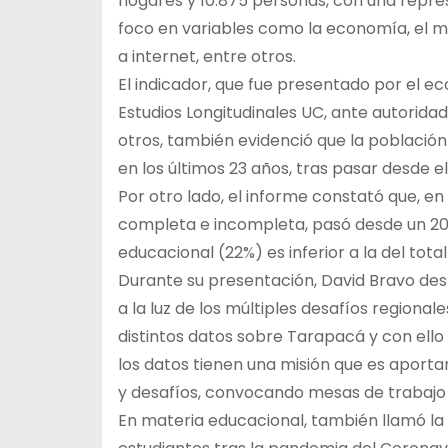
hogares y 10.875 personas, con una repre
foco en variables como la economía, el me
a internet, entre otros.
El indicador, que fue presentado por el e
Estudios Longitudinales UC, ante autorid
otros, también evidenció que la poblaci
en los últimos 23 años, tras pasar desde 
Por otro lado, el informe constató que, e
completa e incompleta, pasó desde un 20%
educacional (22%) es inferior a la del total
Durante su presentación, David Bravo des
a la luz de los múltiples desafíos regiona
distintos datos sobre Tarapacá y con ello
los datos tienen una misión que es aporta
y desafíos, convocando mesas de trabajo p
En materia educacional, también llamó la 