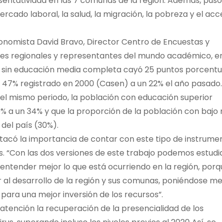
sentatividad en las 7 comunas de la región. Además, puso
rcado laboral, la salud, la migración, la pobreza y el ac
conomista David Bravo, Director Centro de Encuestas y
ades regionales y representantes del mundo académico, e
ón sin educación media completa cayó 25 puntos porcentu
el 47% registrado en 2000 (Casen) a un 22% el año pasado.
n el mismo periodo, la población con educación superior
 a un 34% y que la proporción de la población con bajo n
 del país (30%).
tacó la importancia de contar con este tipo de instrume
les. “Con las dos versiones de este trabajo podemos estudi
 entender mejor lo que está ocurriendo en la región, por
r al desarrollo de la región y sus comunas, poniéndose m
ara una mejor inversión de los recursos”.
atención la recuperación de la presencialidad de los