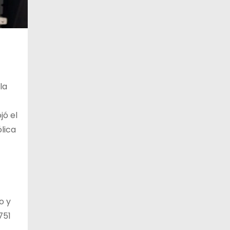
la
jó el
lica
o y
751