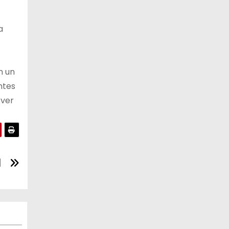
a
n un
ntes
 ver
l