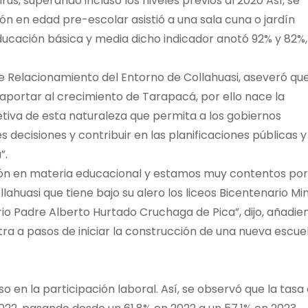
us, superando incluso los niveles previos al 2020 Así, se
ón en edad pre-escolar asistió a una sala cuna o jardín
 educación básica y media dicho indicador anotó 92% y 82%,
e Relacionamiento del Entorno de Collahuasi, aseveró que
aportar al crecimiento de Tarapacá, por ello nace la
tiva de esta naturaleza que permita a los gobiernos
 decisiones y contribuir en las planificaciones públicas y
”.
gión en materia educacional y estamos muy contentos por
ahuasi que tiene bajo su alero los liceos Bicentenario Mi
rio Padre Alberto Hurtado Cruchaga de Pica”, dijo, añadie
 a pasos de iniciar la construcción de una nueva escue
 en la participación laboral. Así, se observó que la tasa