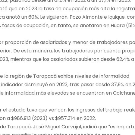
2022, pasando desde un 61,8% en 2022 a un 57,1% en 2023.
tató que en 2023 la tasa de ocupación más alta la registr
a anotó un 60%. Le siguieron, Pozo Almonte e Iquique, co
tasas de ocupación, en tanto, se anotaron en Huara (51
yor proporción de asalariados y menor de trabajadores po
rior. De esta manera, los trabajadores por cuenta propi
023, mientras que los asalariados subieron desde 62,4% a
ue la región de Tarapacá exhibe niveles de informalidad
e indicador disminuyó en 2023, tras pasar desde 37,9% en 
as de informalidad más elevadas se encuentran en Colchan
 el estudio tuvo que ver con los ingresos del trabajo real
on a $986.913 (2023) vs $957.314 en 2022.
 de Tarapacá, José Miguel Carvajal, indicó que “es import