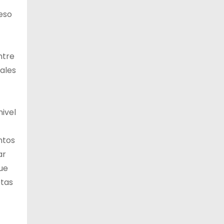
ceso
ntre
ales
ivel
ntos
ar
que
etas