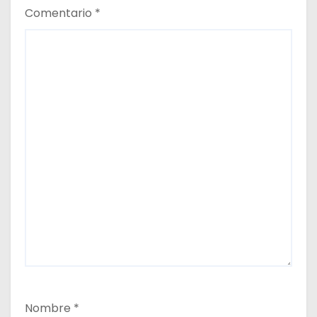
Comentario
*
s
Nombre
*