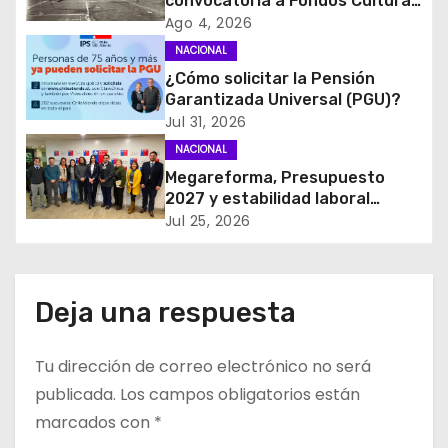
convocatoria a Fondos Cultura
ó
2027 con foco en
Ago 4, 2026
transparencia, innovación y
NACIONAL
n
acceso ciudadano
¿Cómo solicitar la Pensión
d
Garantizada Universal (PGU)?
Jul 31, 2026
e
NACIONAL
Megareforma, Presupuesto
e
2027 y estabilidad laboral
marcan reunión clave entre
Jul 25, 2026
n
FENATRAMA y el Ministerio del
Medio Ambiente
t
Deja una respuesta
r
a
Tu dirección de correo electrónico no será
d
publicada.
Los campos obligatorios están
marcados con
*
a