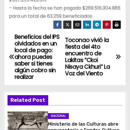
– Hasta la fecha se han pagado $269.516.304.986
para un total de 63.259 beneficiados
Beneficios del IPS
N
Toconao vivió la
olvidados en un
fiesta del 4to
a
local de pago:
encuentro de
ahora puedes
Lakitas “Ckoi
v
saber si tienes
Nisaya Ckhuri” La
algún cobro sin
Voz del Viento
e
realizar
g
a
Related Post
c
NACIONAL
i
Ministerio de las Culturas abre