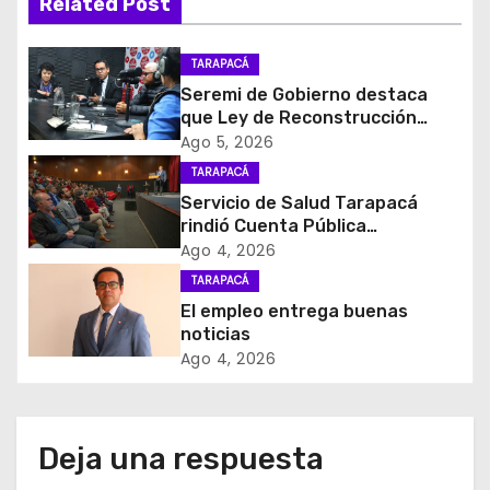
Related Post
c
i
TARAPACÁ
Seremi de Gobierno destaca
ó
que Ley de Reconstrucción
Nacional impulsará la inversión
Ago 5, 2026
n
y el empleo en Tarapacá
TARAPACÁ
d
Servicio de Salud Tarapacá
rindió Cuenta Pública
e
Participativa
Ago 4, 2026
TARAPACÁ
e
El empleo entrega buenas
noticias
n
Ago 4, 2026
t
r
Deja una respuesta
a