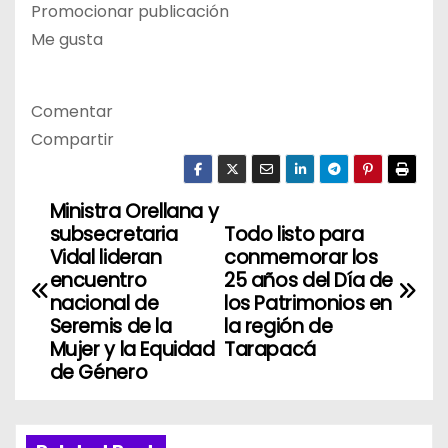
Promocionar publicación
Me gusta
Comentar
Compartir
Ministra Orellana y
N
subsecretaria
Todo listo para
a
Vidal lideran
conmemorar los
encuentro
25 años del Día de
v
nacional de
los Patrimonios en
Seremis de la
la región de
e
Mujer y la Equidad
Tarapacá
de Género
g
a