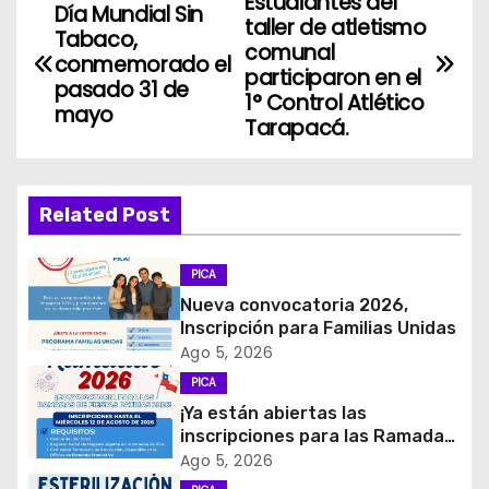
Estudiantes del
N
Día Mundial Sin
taller de atletismo
Tabaco,
a
comunal
conmemorado el
participaron en el
pasado 31 de
v
1° Control Atlético
mayo
Tarapacá.
e
g
Related Post
a
c
PICA
Nueva convocatoria 2026,
i
Inscripción para Familias Unidas
Ago 5, 2026
ó
PICA
¡Ya están abiertas las
n
inscripciones para las Ramadas
de Fiestas Patrias 2026!
d
Ago 5, 2026