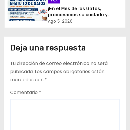
PICA
e
¡En el Mes de los Gatos,
promovamos su cuidado y
e
tenencia responsable!
Ago 5, 2026
n
t
Deja una respuesta
r
Tu dirección de correo electrónico no será
a
publicada.
Los campos obligatorios están
d
marcados con
*
a
Comentario
*
s