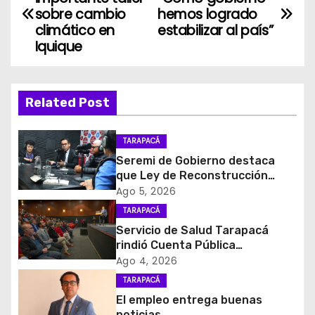
a
sobre cambio
hemos logrado
climático en
estabilizar al país”
v
Iquique
e
g
Related Post
a
TARAPACÁ
c
Seremi de Gobierno destaca
que Ley de Reconstrucción
i
Nacional impulsará la inversión
Ago 5, 2026
y el empleo en Tarapacá
TARAPACÁ
ó
Servicio de Salud Tarapacá
rindió Cuenta Pública
n
Participativa
Ago 4, 2026
d
TARAPACÁ
El empleo entrega buenas
e
noticias