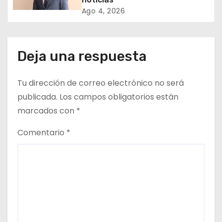
Ago 4, 2026
e
n
Deja una respuesta
t
r
Tu dirección de correo electrónico no será
publicada.
Los campos obligatorios están
a
marcados con
*
d
Comentario
*
a
s