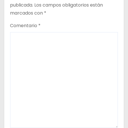
d
publicada.
Los campos obligatorios están
a
marcados con
*
s
Comentario
*