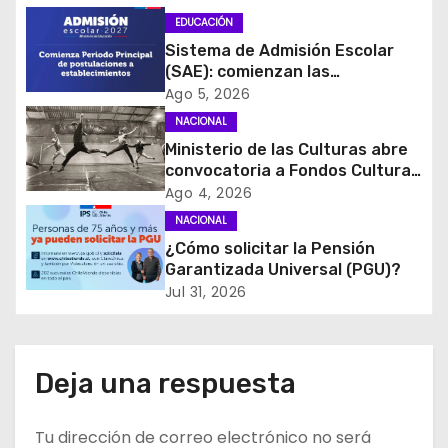
i
EDUCACIÓN
Sistema de Admisión Escolar
ó
(SAE): comienzan las
postulaciones a
Ago 5, 2026
n
establecimientos para 2027
NACIONAL
d
Ministerio de las Culturas abre
convocatoria a Fondos Cultura
e
2027 con foco en
Ago 4, 2026
transparencia, innovación y
NACIONAL
e
acceso ciudadano
¿Cómo solicitar la Pensión
Garantizada Universal (PGU)?
n
Jul 31, 2026
t
r
Deja una respuesta
a
Tu dirección de correo electrónico no será