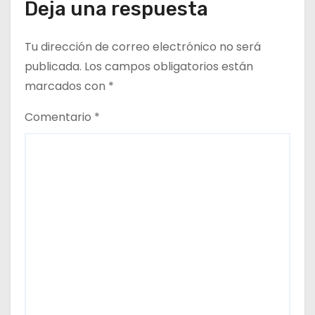
e
Deja una respuesta
n
Tu dirección de correo electrónico no será
t
publicada.
Los campos obligatorios están
marcados con
*
r
Comentario
*
a
d
a
s