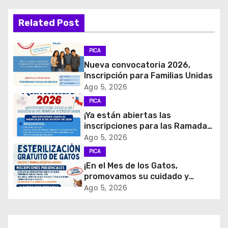
v
Related Post
e
PICA
g
Nueva convocatoria 2026,
Inscripción para Familias Unidas
a
Ago 5, 2026
c
PICA
¡Ya están abiertas las
i
inscripciones para las Ramadas
de Fiestas Patrias 2026!
Ago 5, 2026
ó
PICA
n
¡En el Mes de los Gatos,
promovamos su cuidado y
d
tenencia responsable!
Ago 5, 2026
e