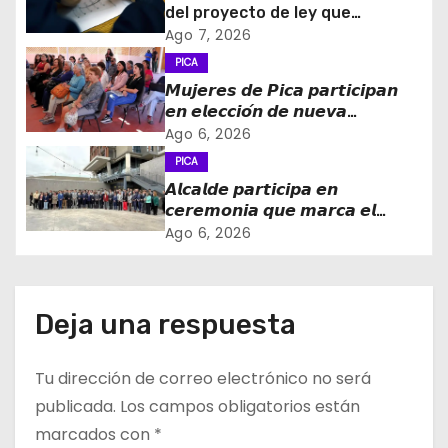
ó
del proyecto de ley que
introduce mejoras al Sistema
Ago 7, 2026
n
de Admisión Escolar
PICA
d
𝙈𝙪𝙟𝙚𝙧𝙚𝙨 𝙙𝙚 𝙋𝙞𝙘𝙖 𝙥𝙖𝙧𝙩𝙞𝙘𝙞𝙥𝙖𝙣
𝙚𝙣 𝙚𝙡𝙚𝙘𝙘𝙞𝙤́𝙣 𝙙𝙚 𝙣𝙪𝙚𝙫𝙖
e
𝙙𝙞𝙧𝙚𝙘𝙩𝙞𝙫𝙖 𝙙𝙚 𝙡𝙖 𝙈𝙚𝙨𝙖 𝙙𝙚 𝙡𝙖
Ago 6, 2026
𝙈𝙪𝙟𝙚𝙧 𝙍𝙪𝙧𝙖𝙡 𝙚 𝙄𝙣𝙙𝙞́𝙜𝙚𝙣𝙖
PICA
e
𝘼𝙡𝙘𝙖𝙡𝙙𝙚 𝙥𝙖𝙧𝙩𝙞𝙘𝙞𝙥𝙖 𝙚𝙣
𝙘𝙚𝙧𝙚𝙢𝙤𝙣𝙞𝙖 𝙦𝙪𝙚 𝙢𝙖𝙧𝙘𝙖 𝙚𝙡
n
𝙞𝙣𝙜𝙧𝙚𝙨𝙤 𝙙𝙚 𝙚𝙜𝙧𝙚𝙨𝙖𝙙𝙤𝙨 𝙙𝙚𝙡
Ago 6, 2026
𝙇𝙞𝙘𝙚𝙤 𝘽𝙞𝙘𝙚𝙣𝙩𝙚𝙣𝙖𝙧𝙞𝙤 𝙋𝙖𝙙𝙧𝙚
t
𝘼𝙡𝙗𝙚𝙧𝙩𝙤 𝙃𝙪𝙧𝙩𝙖𝙙𝙤 𝙙𝙚 𝙋𝙞𝙘𝙖 𝙖 𝙡𝙖
𝙞𝙣𝙙𝙪𝙨𝙩𝙧𝙞𝙖 𝙢𝙞𝙣𝙚𝙧𝙖
r
Deja una respuesta
a
Tu dirección de correo electrónico no será
d
publicada.
Los campos obligatorios están
a
marcados con
*