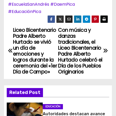
#EscuelaSanAndrés
#DaemPica
#EducaciónPica
Liceo Bicentenario
Con música y
N
Padre Alberto
danzas
a
Hurtado se vivió
tradicionales, el
un día de
Liceo Bicentenario
v
emociones y
Padre Alberto
logros durante la
Hurtado celebró el
e
ceremonia del «1er
Día de los Pueblos
Día de Campo»
Originarios
g
a
Related Post
c
i
EDUCACIÓN
Autoridades destacan avance