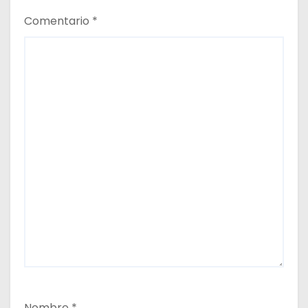
s
Comentario
*
Nombre
*