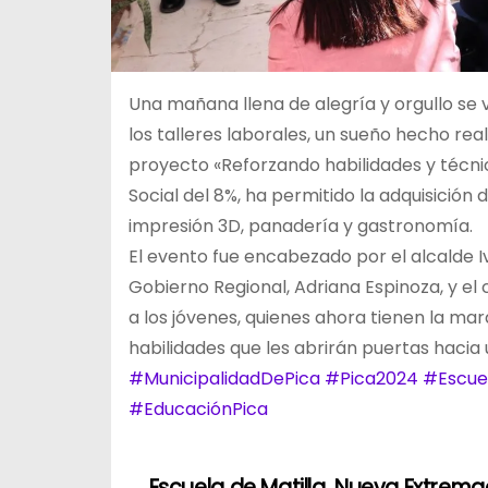
Una mañana llena de alegría y orgullo se 
los talleres laborales, un sueño hecho rea
proyecto «Reforzando habilidades y técnic
Social del 8%, ha permitido la adquisición
impresión 3D, panadería y gastronomía.
El evento fue encabezado por el alcalde
Gobierno Regional, Adriana Espinoza, y el 
a los jóvenes, quienes ahora tienen la ma
habilidades que les abrirán puertas hacia u
#MunicipalidadDePica
#Pica2024
#Escue
#EducaciónPica
Escuela de Matilla, Nueva Extrem