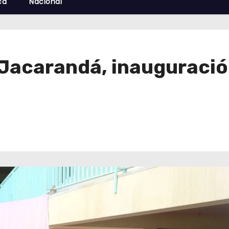
cá
Nacional
Jacarandá, inauguración