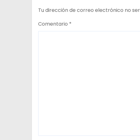
e
Tu dirección de correo electrónico no ser
e
Comentario
*
n
t
r
a
d
a
s