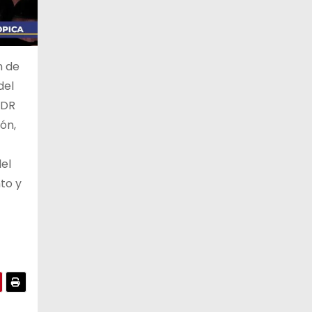
n de
del
NDR
ón,
el
to y