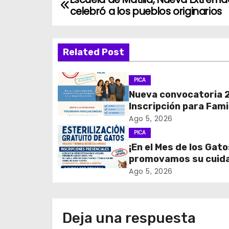
N
celebró a los pueblos originarios
a
v
Related Post
e
PICA
g
Nueva convocatoria 
Inscripción para Fami
a
Unidas
Ago 5, 2026
c
PICA
¡En el Mes de los Gato
i
promovamos su cuid
tenencia responsable
ó
Ago 5, 2026
n
d
Deja una respuesta