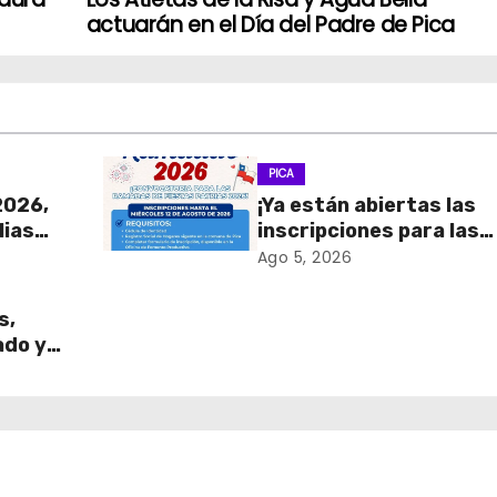
actuarán en el Día del Padre de Pica
PICA
2026,
¡Ya están abiertas las
lias
inscripciones para las
Ramadas de Fiestas
Ago 5, 2026
Patrias 2026!
s,
ado y
!