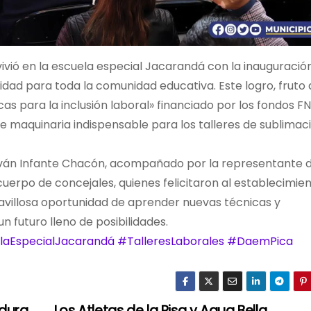
vivió en la escuela especial Jacarandá con la inauguració
lidad para toda la comunidad educativa. Este logro, fruto 
as para la inclusión laboral» financiado por los fondos F
 de maquinaria indispensable para los talleres de sublimaci
 Iván Infante Chacón, acompañado por la representante d
cuerpo de concejales, quienes felicitaron al establecimien
ravillosa oportunidad de aprender nuevas técnicas y
n futuro lleno de posibilidades.
laEspecialJacarandá
#TalleresLaborales
#DaemPica
adura
Los Atletas de la Risa y Agua Bella