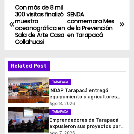
Con más de 8 mil
N
300 visitas finalizó
SENDA
a
muestra
conmemora Mes
oceanográfica en
de la Prevención
v
Sala de Arte Casa
en Tarapacá
Collahuasi
e
g
Related Post
a
c
TARAPACÁ
INDAP Tarapacá entregó
i
equipamiento a agricultores
para prevenir la mosca de la
Ago 8, 2026
ó
fruta en Pica
TARAPACÁ
Emprendedores de Tarapacá
n
expusieron sus proyectos para
acceder al Fondo Capital
Ago 7, 2026