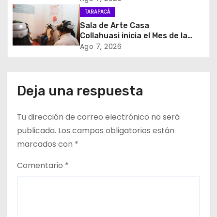
d
Semilla de SERCOTEC
TARAPACÁ
e
Sala de Arte Casa
Collahuasi inicia el Mes de la
e
Minería con experiencia
Ago 7, 2026
interactiva sobre el cobre
n
t
Deja una respuesta
r
Tu dirección de correo electrónico no será
a
publicada.
Los campos obligatorios están
d
marcados con
*
a
Comentario
*
s