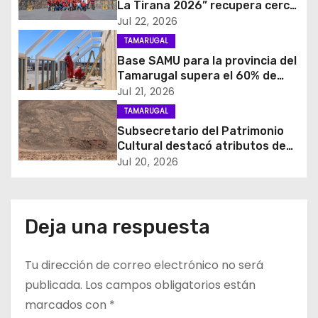
La Tirana 2026” recupera cerca
i
de cuatro toneladas de
Jul 22, 2026
residuos
TAMARUGAL
ó
Base SAMU para la provincia del
Tamarugal supera el 60% de
n
avance en su construcción
Jul 21, 2026
d
TAMARUGAL
Subsecretario del Patrimonio
e
Cultural destacó atributos de
Geoglifos de Pintados para
Jul 20, 2026
e
avanzar en su postulación a
Patrimonio Mundial UNESCO
n
Deja una respuesta
t
r
Tu dirección de correo electrónico no será
publicada.
Los campos obligatorios están
a
marcados con
*