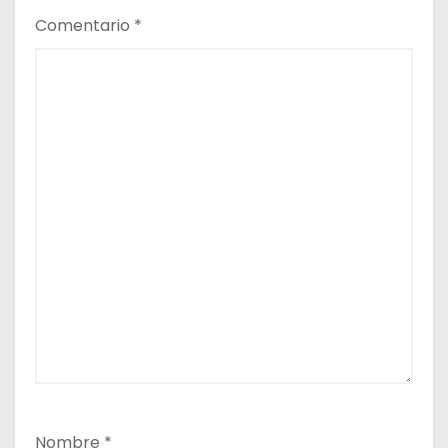
d
Comentario
*
a
s
Nombre
*