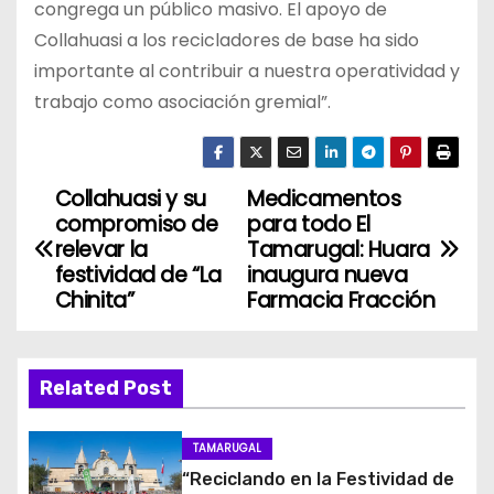
congrega un público masivo. El apoyo de
Collahuasi a los recicladores de base ha sido
importante al contribuir a nuestra operatividad y
trabajo como asociación gremial”.
Collahuasi y su
Medicamentos
N
compromiso de
para todo El
a
relevar la
Tamarugal: Huara
festividad de “La
inaugura nueva
v
Chinita”
Farmacia Fracción
e
g
Related Post
a
TAMARUGAL
c
“Reciclando en la Festividad de