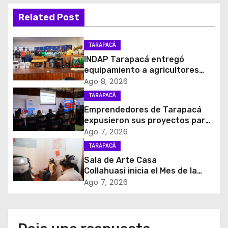
i
Related Post
ó
TARAPACÁ
n
INDAP Tarapacá entregó
equipamiento a agricultores
d
para prevenir la mosca de la
Ago 8, 2026
fruta en Pica
e
TARAPACÁ
Emprendedores de Tarapacá
e
expusieron sus proyectos para
acceder al Fondo Capital
Ago 7, 2026
n
Semilla de SERCOTEC
TARAPACÁ
t
Sala de Arte Casa
Collahuasi inicia el Mes de la
r
Minería con experiencia
Ago 7, 2026
interactiva sobre el cobre
a
d