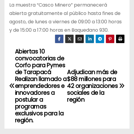
La muestra “Casco Minero” permanecerá
abierta gratuitamente al público hasta fines de
agosto, de lunes a viernes de 09:00 a 13:00 horas
y de 15:00 a 17:00 horas en Baquedano 930.
Abiertas 10
N
convocatorias de
a
Corfo para Pymes
de Tarapacá
Adjudican más de
v
Realizan llamado a
$88 millones para
emprendedores e
42 organizaciones
e
innovadores a
sociales de la
postular a
región
g
programas
exclusivos para la
a
región.
c