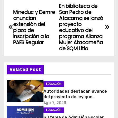
En biblioteca de
N
Mineduc y Demre
San Pedro de
a
anuncian
Atacama se lanzó
extensión del
proyecto
v
plazo de
educativo del
inscripción a la
programa Alianza
e
PAES Regular
Mujer Atacameña
de SQM Litio
g
a
Related Post
c
i
EDUCACIÓN
Autoridades destacan avance
ó
del proyecto de ley que
introduce mejoras al Sistema
Ago 7, 2026
n
de Admisión Escolar
EDUCACIÓN
Sistema de Admisión Escolar