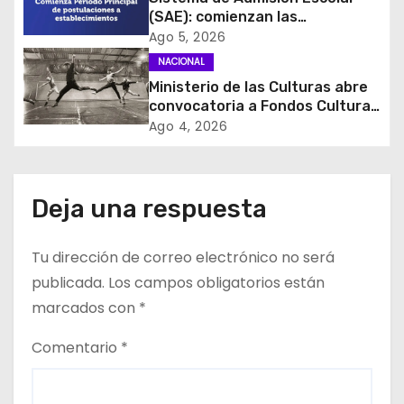
d
(SAE): comienzan las
e
postulaciones a
Ago 5, 2026
establecimientos para 2027
NACIONAL
e
Ministerio de las Culturas abre
convocatoria a Fondos Cultura
n
2027 con foco en
Ago 4, 2026
transparencia, innovación y
t
acceso ciudadano
r
Deja una respuesta
a
Tu dirección de correo electrónico no será
d
publicada.
Los campos obligatorios están
a
marcados con
*
s
Comentario
*