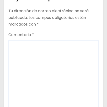
r
Tu dirección de correo electrónico no será
a
publicada.
Los campos obligatorios están
d
marcados con
*
a
Comentario
*
s