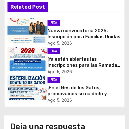
g
Related Post
a
c
PICA
Nueva convocatoria 2026,
i
Inscripción para Familias Unidas
Ago 5, 2026
ó
PICA
¡Ya están abiertas las
n
inscripciones para las Ramadas
de Fiestas Patrias 2026!
d
Ago 5, 2026
PICA
e
¡En el Mes de los Gatos,
promovamos su cuidado y
e
tenencia responsable!
Ago 5, 2026
n
t
Deja una respuesta