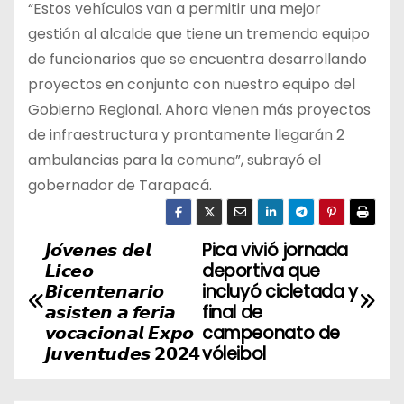
“Estos vehículos van a permitir una mejor
gestión al alcalde que tiene un tremendo equipo
de funcionarios que se encuentra desarrollando
proyectos en conjunto con nuestro equipo del
Gobierno Regional. Ahora vienen más proyectos
de infraestructura y prontamente llegarán 2
ambulancias para la comuna”, subrayó el
gobernador de Tarapacá.
𝙅𝙤́𝙫𝙚𝙣𝙚𝙨 𝙙𝙚𝙡
Pica vivió jornada
N
𝙇𝙞𝙘𝙚𝙤
deportiva que
a
𝘽𝙞𝙘𝙚𝙣𝙩𝙚𝙣𝙖𝙧𝙞𝙤
incluyó cicletada y
𝙖𝙨𝙞𝙨𝙩𝙚𝙣 𝙖 𝙛𝙚𝙧𝙞𝙖
final de
v
𝙫𝙤𝙘𝙖𝙘𝙞𝙤𝙣𝙖𝙡 𝙀𝙭𝙥𝙤
campeonato de
𝙅𝙪𝙫𝙚𝙣𝙩𝙪𝙙𝙚𝙨 𝟮𝟬𝟮𝟰
vóleibol
e