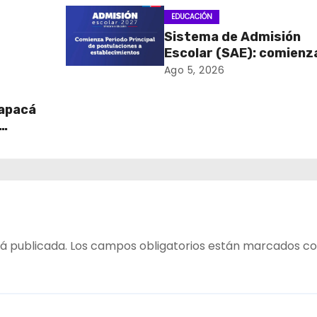
EDUCACIÓN
Sistema de Admisión
Escolar (SAE): comienz
onal
las postulaciones a
Ago 5, 2026
 y el
establecimientos para
2027
rapacá
á publicada.
Los campos obligatorios están marcados c