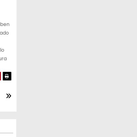
eben
zado
lo
ura