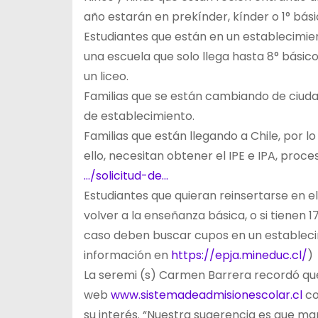
año estarán en prekínder, kínder o 1° bási
Estudiantes que están en un establecimient
una escuela que solo llega hasta 8° básico
un liceo.
Familias que se están cambiando de ciuda
de establecimiento.
Familias que están llegando a Chile, por l
ello, necesitan obtener el IPE e IPA, proces
…/solicitud-de…
Estudiantes que quieran reinsertarse en el
volver a la enseñanza básica, o si tienen 
caso deben buscar cupos en un estableci
información en
https://epja.mineduc.cl/
)
La seremi (s) Carmen Barrera recordó que,
web
www.sistemadeadmisionescolar.cl
co
su interés. “Nuestra sugerencia es que m