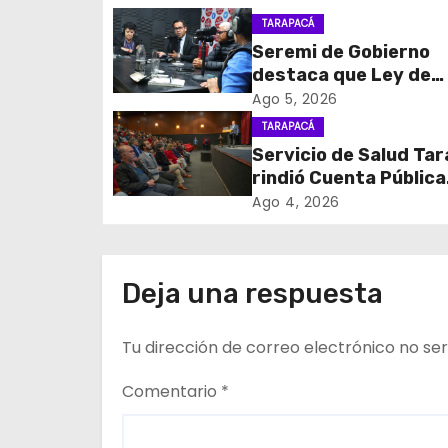
g
TARAPACÁ
Seremi de Gobierno
a
destaca que Ley de
c
Reconstrucción Naci
Ago 5, 2026
impulsará la inversión
TARAPACÁ
i
empleo en Tarapacá
Servicio de Salud Ta
rindió Cuenta Pública
ó
Participativa
Ago 4, 2026
n
d
Deja una respuesta
e
Tu dirección de correo electrónico no ser
e
n
Comentario
*
t