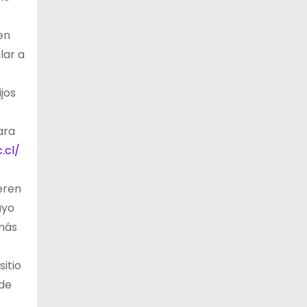
en
lar a
jos
ara
.cl/
eren
uyo
más
itio
 de