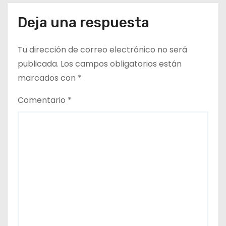
r
Deja una respuesta
a
Tu dirección de correo electrónico no será
d
publicada.
Los campos obligatorios están
a
marcados con
*
s
Comentario
*