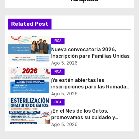
g
a
Related Post
c
i
PICA
Nueva convocatoria 2026,
ó
Inscripción para Familias Unidas
Ago 5, 2026
n
PICA
d
¡Ya están abiertas las
inscripciones para las Ramadas
e
de Fiestas Patrias 2026!
Ago 5, 2026
PICA
e
¡En el Mes de los Gatos,
promovamos su cuidado y
n
tenencia responsable!
Ago 5, 2026
t