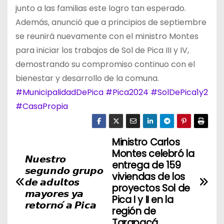
junto a las familias este logro tan esperado.
Además, anunció que a principios de septiembre
se reunirá nuevamente con el ministro Montes
para iniciar los trabajos de Sol de Pica III y IV,
demostrando su compromiso continuo con el
bienestar y desarrollo de la comuna.
#MunicipalidadDePica
#Pica2024
#SolDePica1y2
#CasaPropia
Ministro Carlos
N
Montes celebró la
𝙉𝙪𝙚𝙨𝙩𝙧𝙤
a
entrega de 159
𝙨𝙚𝙜𝙪𝙣𝙙𝙤 𝙜𝙧𝙪𝙥𝙤
viviendas de los
𝙙𝙚 𝙖𝙙𝙪𝙡𝙩𝙤𝙨
v
proyectos Sol de
𝙢𝙖𝙮𝙤𝙧𝙚𝙨 𝙮𝙖
Pica I y II en la
𝙧𝙚𝙩𝙤𝙧𝙣𝙤́ 𝙖 𝙋𝙞𝙘𝙖
e
región de
Tarapacá