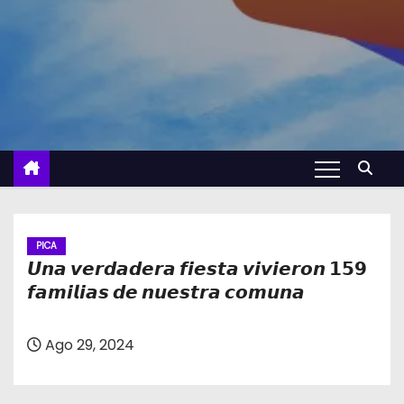
PICA
𝙐𝙣𝙖 𝙫𝙚𝙧𝙙𝙖𝙙𝙚𝙧𝙖 𝙛𝙞𝙚𝙨𝙩𝙖 𝙫𝙞𝙫𝙞𝙚𝙧𝙤𝙣 𝟭𝟱𝟵
𝙛𝙖𝙢𝙞𝙡𝙞𝙖𝙨 𝙙𝙚 𝙣𝙪𝙚𝙨𝙩𝙧𝙖 𝙘𝙤𝙢𝙪𝙣𝙖
Ago 29, 2024