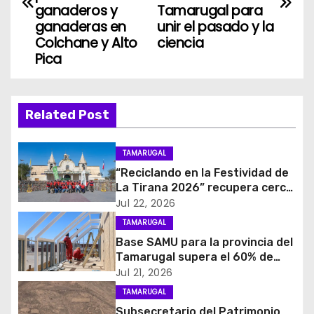
v
ganaderos y
Tamarugal para
ganaderas en
unir el pasado y la
e
Colchane y Alto
ciencia
Pica
g
a
Related Post
c
i
TAMARUGAL
“Reciclando en la Festividad de
ó
La Tirana 2026” recupera cerca
de cuatro toneladas de
Jul 22, 2026
n
residuos
TAMARUGAL
d
Base SAMU para la provincia del
Tamarugal supera el 60% de
e
avance en su construcción
Jul 21, 2026
TAMARUGAL
e
Subsecretario del Patrimonio