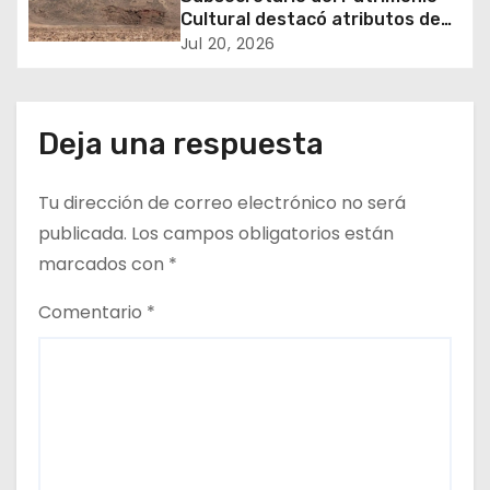
Cultural destacó atributos de
n
Geoglifos de Pintados para
Jul 20, 2026
avanzar en su postulación a
t
Patrimonio Mundial UNESCO
r
Deja una respuesta
a
Tu dirección de correo electrónico no será
d
publicada.
Los campos obligatorios están
a
marcados con
*
s
Comentario
*