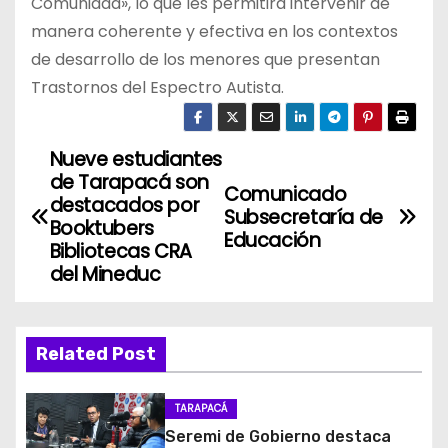
Comunidad», lo que les permitirá intervenir de
manera coherente y efectiva en los contextos
de desarrollo de los menores que presentan
Trastornos del Espectro Autista.
Nueve estudiantes
N
de Tarapacá son
Comunicado
a
destacados por
Subsecretaría de
Booktubers
Educación
v
Bibliotecas CRA
del Mineduc
e
g
Related Post
a
c
TARAPACÁ
Seremi de Gobierno destaca