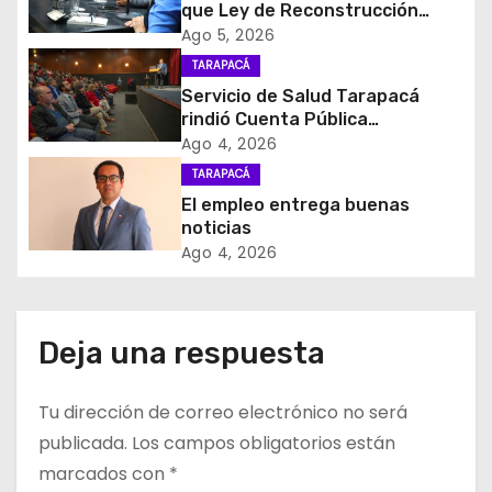
i
que Ley de Reconstrucción
Nacional impulsará la inversión
Ago 5, 2026
ó
y el empleo en Tarapacá
TARAPACÁ
Servicio de Salud Tarapacá
n
rindió Cuenta Pública
Participativa
d
Ago 4, 2026
TARAPACÁ
e
El empleo entrega buenas
noticias
e
Ago 4, 2026
n
t
Deja una respuesta
r
Tu dirección de correo electrónico no será
a
publicada.
Los campos obligatorios están
d
marcados con
*