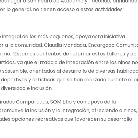
irnos llegar a San Pedro de Atacama y Toconao, brindando
r lo general, no tienen acceso a estas actividades”.
 integral de los más pequeños, apoya esta iniciativa
r a la comunidad. Claudia Mondaca, Encargada Comunita
irmó: “Estamos contentos de retomar estos talleres y de
das, ya que el trabajo de integración entre los niños no
ostenible, orientados al desarrollo de diversas habilida
deportivas y artísticas que se han realizado durante el a
iversidad e inclusión.
iradas Compartidas, SQM Litio y con apoyo de la
omueve la inclusión y la integración, ofreciendo a niños,
dades opciones recreativas que favorecen su desarrollo