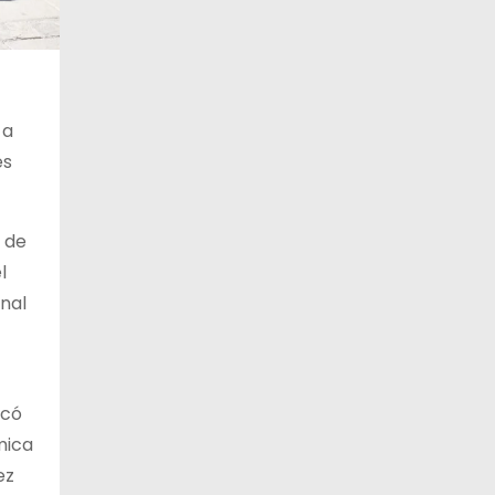
 a
es
o de
l
onal
acó
mica
ez