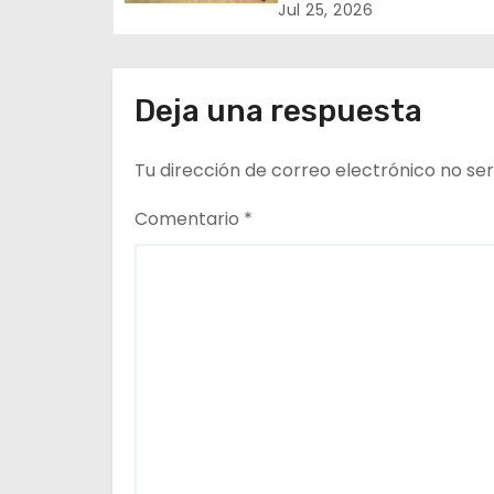
marcan reunión clave
Jul 25, 2026
n
FENATRAMA y el Minis
del Medio Ambiente
d
Deja una respuesta
e
Tu dirección de correo electrónico no ser
e
n
Comentario
*
t
r
a
d
a