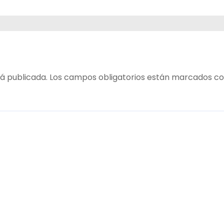
 entre
terio
á publicada.
Los campos obligatorios están marcados c