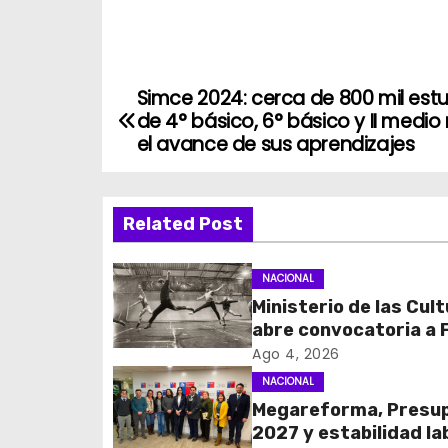
Simce 2024: cerca de 800 mil est
N
de 4° básico, 6° básico y II medi
a
el avance de sus aprendizajes
v
Related Post
e
g
NACIONAL
Ministerio de las Cul
a
abre convocatoria a
c
Cultura 2027 con foc
Ago 4, 2026
transparencia, innov
NACIONAL
i
acceso ciudadano
Megareforma, Presu
2027 y estabilidad la
ó