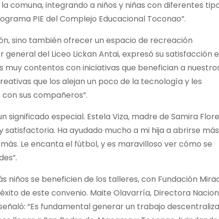
a comuna, integrando a niños y niñas con diferentes tip
rograma PIE del Complejo Educacional Toconao”.
ión, sino también ofrecer un espacio de recreación
general del Liceo Lickan Antai, expresó su satisfacción 
s muy contentos con iniciativas que benefician a nuestro
eativas que los alejan un poco de la tecnología y les
 con sus compañeros”.
n significado especial. Estela Viza, madre de Samira Flore
y satisfactoria. Ha ayudado mucho a mi hija a abrirse más
más. Le encanta el fútbol, y es maravilloso ver cómo se
des”.
s niños se beneficien de los talleres, con Fundación Mira
xito de este convenio. Maite Olavarría, Directora Nacion
 señaló: “Es fundamental generar un trabajo descentraliz