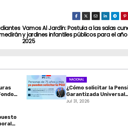
udiantes
Vamos Al Jardín: Postula a las salas cun
o medirán
y jardines infantiles públicos para el año
2025
NACIONAL
turas
¿Cómo solicitar la Pens
 Fondos
Garantizada Universal
o en
(PGU)?
Jul 31, 2026
ación y
puesto
boral