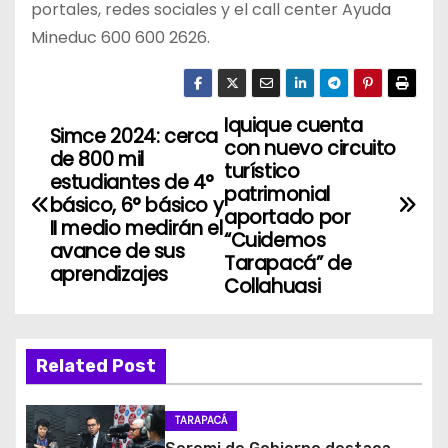
portales, redes sociales y el call center Ayuda
Mineduc 600 600 2626.
Iquique cuenta
N
Simce 2024: cerca
con nuevo circuito
de 800 mil
a
turístico
estudiantes de 4°
patrimonial
básico, 6° básico y
v
aportado por
II medio medirán el
“Cuidemos
avance de sus
e
Tarapacá” de
aprendizajes
Collahuasi
g
a
Related Post
c
i
TARAPACÁ