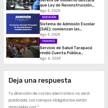
Seremi de Gobierno destaca
ó
que Ley de Reconstrucción
Nacional impulsará la inversión
Ago 5, 2026
n
y el empleo en Tarapacá
EDUCACIÓN
d
Sistema de Admisión Escolar
(SAE): comienzan las
e
postulaciones a
Ago 5, 2026
establecimientos para 2027
TARAPACÁ
e
Servicio de Salud Tarapacá
rindió Cuenta Pública
n
Participativa
Ago 4, 2026
t
r
Deja una respuesta
a
Tu dirección de correo electrónico no será
d
publicada.
Los campos obligatorios están
a
marcados con
*