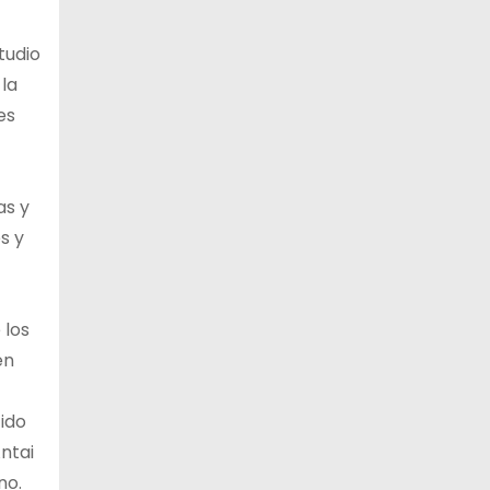
tudio
la
es
as y
s y
 los
en
ido
ntai
no.