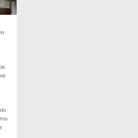
va
as
tas
ido
omo
e