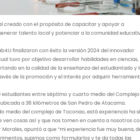
al creado con el propósito de capacitar y apoyar a
generar talento local y potenciar a la comunidad educati
ab4U finalizaron con éxito la versión 2024 del innovador
l tuvo por objetivo desarrollar habilidades en ciencias,
tando en la calidad de la enseñanza del estudiantado y l
ravés de la promoción y el interés por adquirir herramien
0 estudiantes entre séptimo y cuarto medio del Complejo
ubicada a 38 kilómetros de San Pedro de Atacama.
do medio del complejo de Toconao, está experiencia ha s
 ven cosas así y que nos tomen en cuenta a nosotros c
er Morales, apuntó a que “mi experiencia fue muy buena, d
erimentos, supimos como formularlos y te da todas las