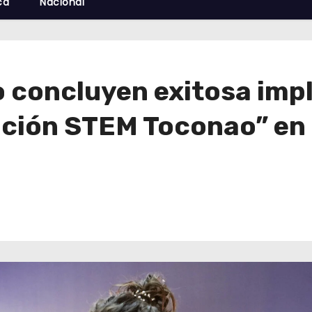
cá
Nacional
o concluyen exitosa im
ión STEM Toconao” en e