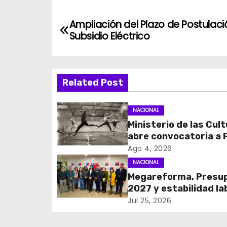
N
Ampliación del Plazo de Postulaci
Subsidio Eléctrico
a
v
Related Post
e
g
NACIONAL
Ministerio de las Cul
a
abre convocatoria a
c
Cultura 2027 con foc
Ago 4, 2026
transparencia, innov
NACIONAL
i
acceso ciudadano
Megareforma, Presu
2027 y estabilidad la
ó
marcan reunión clave
Jul 25, 2026
n
FENATRAMA y el Minis
del Medio Ambiente