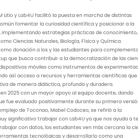
 Litio y Lab4U facilitó la puesta en marcha de distintas
mún fomentar la curiosidad científica y posicionar a la
es, implementando estrategias prácticas de conocimiento,
omo Ciencias Naturales, Biología, Física y Química.
s” como donación a los y las estudiantes para complementa
tup que busca contribuir a la democratización de las cien
 dispositivos móviles como instrumentos de experimenta
iendo así acceso a recursos y herramientas científicas que
tiva de manera didáctica, profunda y duradera.
nuar en 2025 con un mayor apoyo al equipo docente, dando
ue fue evaluado positivamente durante su primera versión
omplejo de Toconao, Mabel Codoceo, se refirió a la
uy significativo trabajar con Lab4U ya que nos ayuda a t
rabajar con datos, los estudiantes ven más cercana la ci
s herramientas tecnológicas y desarrollarlo como una