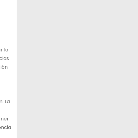
r la
cias
ción
. La
ener
encia