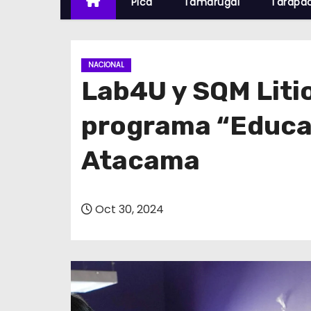
Pica
Tamarugal
Tarapa
NACIONAL
Lab4U y SQM Liti
programa “Educac
Atacama
Oct 30, 2024