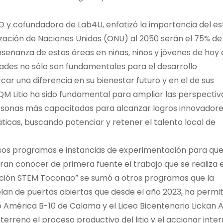
EO y cofundadora de Lab4U, enfatizó la importancia del es
zación de Naciones Unidas (ONU) al 2050 serán el 75% de 
enseñanza de estas áreas en niñas, niños y jóvenes de hoy 
dades no sólo son fundamentales para el desarrollo
r una diferencia en su bienestar futuro y en el de sus
SQM Litio ha sido fundamental para ampliar las perspectiv
ersonas más capacitadas para alcanzar logros innovadore
ticas, buscando potenciar y retener el talento local de
rsos programas e instancias de experimentación para que
eran conocer de primera fuente el trabajo que se realiza 
cación STEM Toconao” se sumó a otros programas que la
an de puertas abiertas que desde el año 2023, ha permit
o América B-10 de Calama y el Liceo Bicentenario Lickan A
rreno el proceso productivo del litio y el accionar inter