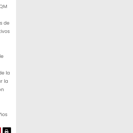
SQM
s de
ivos
de
de la
r la
ón
ños