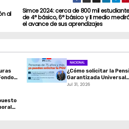
Simce 2024: cerca de 800 mil estudiant
ón al
de 4° básico, 6° básico y II medio medir
el avance de sus aprendizajes
NACIONAL
turas
¿Cómo solicitar la Pens
 Fondos
Garantizada Universal
o en
(PGU)?
Jul 31, 2026
ación y
puesto
boral
 entre
terio