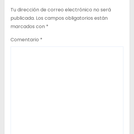
r
Tu dirección de correo electrónico no será
a
publicada.
Los campos obligatorios están
d
marcados con
*
a
Comentario
*
s