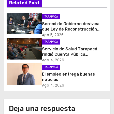
Related Post
a
c
TARAPACÁ
Seremi de Gobierno destaca
i
que Ley de Reconstrucción
Nacional impulsará la inversión
Ago 5, 2026
ó
y el empleo en Tarapacá
TARAPACÁ
Servicio de Salud Tarapacá
n
rindió Cuenta Pública
Participativa
d
Ago 4, 2026
TARAPACÁ
e
El empleo entrega buenas
noticias
e
Ago 4, 2026
n
t
Deja una respuesta