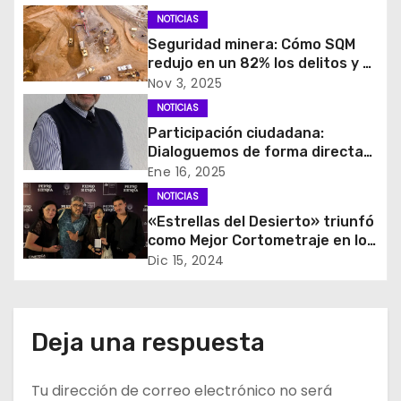
i
NOTICIAS
Seguridad minera: Cómo SQM
ó
redujo en un 82% los delitos y a
0 el robo de camionetas e
Nov 3, 2025
n
infraestructura crítica
NOTICIAS
d
Participación ciudadana:
Dialoguemos de forma directa
e
con las regiones
Ene 16, 2025
NOTICIAS
e
«Estrellas del Desierto» triunfó
como Mejor Cortometraje en los
n
Premios Pedro Sienna
Dic 15, 2024
Extemporáneos
t
r
Deja una respuesta
a
Tu dirección de correo electrónico no será