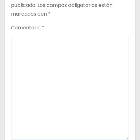
d
publicada.
Los campos obligatorios están
a
marcados con
*
s
Comentario
*