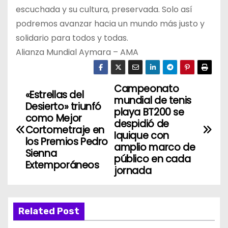
escuchada y su cultura, preservada. Solo así
podremos avanzar hacia un mundo más justo y
solidario para todos y todas.
Alianza Mundial Aymara – AMA
Campeonato
N
«Estrellas del
mundial de tenis
Desierto» triunfó
a
playa BT200 se
como Mejor
despidió de
Cortometraje en
v
Iquique con
los Premios Pedro
amplio marco de
Sienna
e
público en cada
Extemporáneos
jornada
g
a
Related Post
c