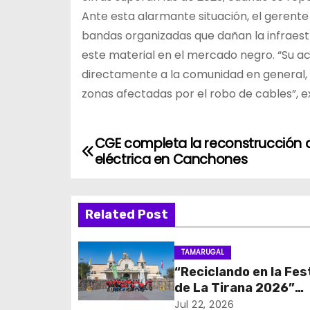
Ante esta alarmante situación, el gerente
bandas organizadas que dañan la infraest
este material en el mercado negro. “Su ac
directamente a la comunidad en general, 
zonas afectadas por el robo de cables”, ex
CGE completa la reconstrucción d
N
eléctrica en Canchones
a
v
Related Post
e
TAMARUGAL
g
“Reciclando en la Fes
de La Tirana 2026”
a
recupera cerca de c
Jul 22, 2026