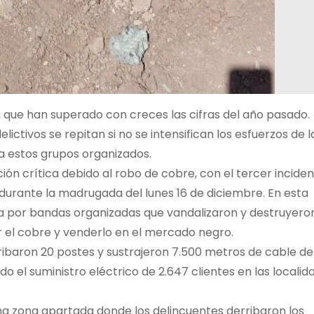
 que han superado con creces las cifras del año pasado.
elictivos se repitan si no se intensifican los esfuerzos de l
a estos grupos organizados.
ión crítica debido al robo de cobre, con el tercer incide
urante la madrugada del lunes 16 de diciembre. En esta
da por bandas organizadas que vandalizaron y destruyeron
er el cobre y venderlo en el mercado negro.
ribaron 20 postes y sustrajeron 7.500 metros de cable de
o el suministro eléctrico de 2.647 clientes en las localid
na zona apartada donde los delincuentes derribaron los