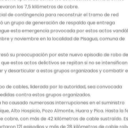
levaron los 7,5 kilómetros de cobre.
ial de contingencia para reconstruir el tramo de red
aló un grupo de generación de respaldo que entrega
ongue esta emergencia provocada por estos actos vandál
embre y noviembre en la localidad de Pisagua, comuna de
presó su preocupación por este nuevo episodio de robo d
que estos actos delictivos se repitan si no se intensifican
r y desarticular a estos grupos organizados y combatir e
bo de cables, liderada por la autoridad, sea convocada
edidas contra estos grupos organizados.
á ha causado numerosas interrupciones en el suministro
que, Alto Hospicio, Pozo Almonte, Huara y Pica. Hasta la f
de cobre, con más de 42 kilómetros de cable sustraído. E
ortaron 121 episodios y más de 28 kilómetros de cable rob