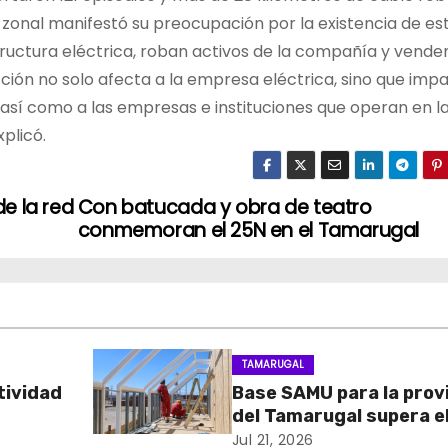
 zonal manifestó su preocupación por la existencia de es
ructura eléctrica, roban activos de la compañía y vende
ción no solo afecta a la empresa eléctrica, sino que imp
así como a las empresas e instituciones que operan en l
plicó.
e la red
Con batucada y obra de teatro
conmemoran el 25N en el Tamarugal
TAMARUGAL
tividad
Base SAMU para la prov
del Tamarugal supera e
uatro
60% de avance en su
Jul 21, 2026