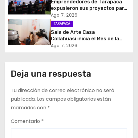
d
Emprendedores de Tarapacá
expusieron sus proyectos para
e
acceder al Fondo Capital
Ago 7, 2026
Semilla de SERCOTEC
TARAPACÁ
e
Sala de Arte Casa
Collahuasi inicia el Mes de la
n
Minería con experiencia
Ago 7, 2026
interactiva sobre el cobre
t
r
Deja una respuesta
a
Tu dirección de correo electrónico no será
d
publicada.
Los campos obligatorios están
a
marcados con
*
s
Comentario
*