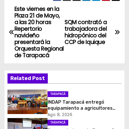
Este viernes en la
N
Plaza 21 de Mayo,
a
a las 20 horas
SQM contrató a
Repertorio
trabajadora del
v
navideño
hidropónico del
presentará la
CCP de Iquique
e
Orquesta Regional
de Tarapacá
g
a
Related Post
c
i
TARAPACÁ
INDAP Tarapacá entregó
ó
equipamiento a agricultores
para prevenir la mosca de la
Ago 8, 2026
n
fruta en Pica
TARAPACÁ