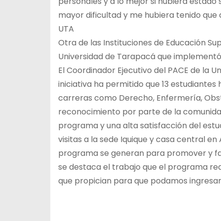
personales y a lo mejor si hubiera estado 
mayor dificultad y me hubiera tenido que
UTA
Otra de las Instituciones de Educación S
Universidad de Tarapacá que implementó e
El Coordinador Ejecutivo del PACE de la 
iniciativa ha permitido que 13 estudiantes
carreras como Derecho, Enfermería, Obstetr
reconocimiento por parte de la comunidad
programa y una alta satisfacción del estud
visitas a la sede Iquique y casa central en
programa se generan para promover y facil
se destaca el trabajo que el programa real
que propician para que podamos ingresar y 
N