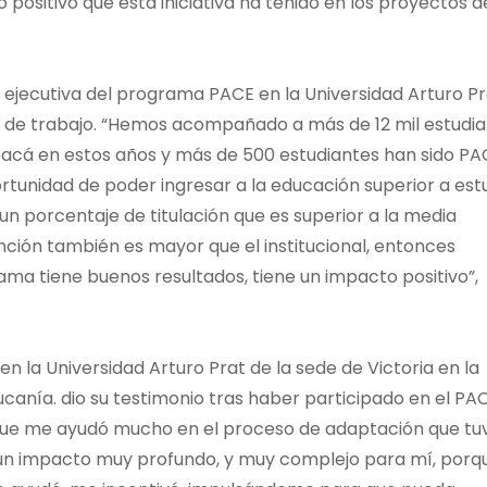
ositivo que esta iniciativa ha tenido en los proyectos d
 ejecutiva del programa PACE en la Universidad Arturo Pr
a de trabajo. “Hemos acompañado a más de 12 mil estudi
pacá en estos años y más de 500 estudiantes han sido PA
portunidad de poder ingresar a la educación superior a est
n porcentaje de titulación que es superior a la media
ención también es mayor que el institucional, entonces
ma tiene buenos resultados, tiene un impacto positivo”,
n la Universidad Arturo Prat de la sede de Victoria en la
anía. dio su testimonio tras haber participado en el PAC
que me ayudó mucho en el proceso de adaptación que tu
ue un impacto muy profundo, y muy complejo para mí, porq