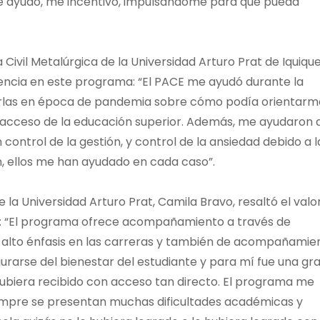
me ayudó, me incentivó, impulsándome para que pueda
 Civil Metalúrgica de la Universidad Arturo Prat de Iquiqu
encia en este programa: “El PACE me ayudó durante la
rlas en época de pandemia sobre cómo podía orientarm
 acceso de la educación superior. Además, me ayudaron 
 control de la gestión, y control de la ansiedad debido a l
, ellos me han ayudado en cada caso”.
 la Universidad Arturo Prat, Camila Bravo, resaltó el valo
 “El programa ofrece acompañamiento a través de
e alto énfasis en las carreras y también de acompañamie
urarse del bienestar del estudiante y para mí fue una gr
hubiera recibido con acceso tan directo. El programa me
iempre se presentan muchas dificultades académicas y