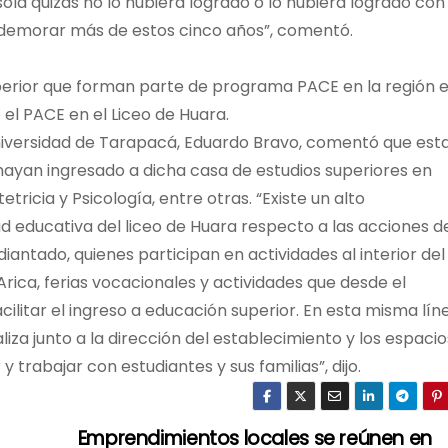
sola quizás no lo hubiera logrado o lo hubiera logrado con
 demorar más de estos cinco años”, comentó.
uperior que forman parte de programa PACE en la región e
l PACE en el Liceo de Huara.
Universidad de Tarapacá, Eduardo Bravo, comentó que est
 hayan ingresado a dicha casa de estudios superiores en
icia y Psicología, entre otras. “Existe un alto
 educativa del liceo de Huara respecto a las acciones d
iantado, quienes participan en actividades al interior del 
 Arica, ferias vocacionales y actividades que desde el
itar el ingreso a educación superior. En esta misma líne
iza junto a la dirección del establecimiento y los espacio
trabajar con estudiantes y sus familias”, dijo.
Emprendimientos locales se reúnen en