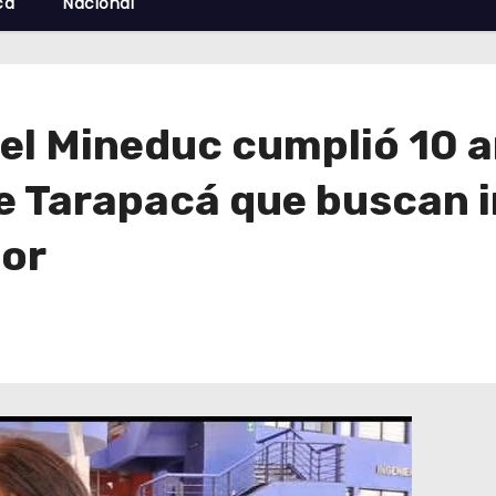
cá
Nacional
l Mineduc cumplió 10 
e Tarapacá que buscan i
ior