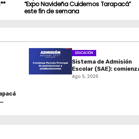
**
“Expo Navideña Cuidemos Tarapacá”
este fin de semana
EDUCACIÓN
Sistema de Admisión
Escolar (SAE): comienz
onal
las postulaciones a
Ago 5, 2026
 y el
establecimientos para
2027
rapacá