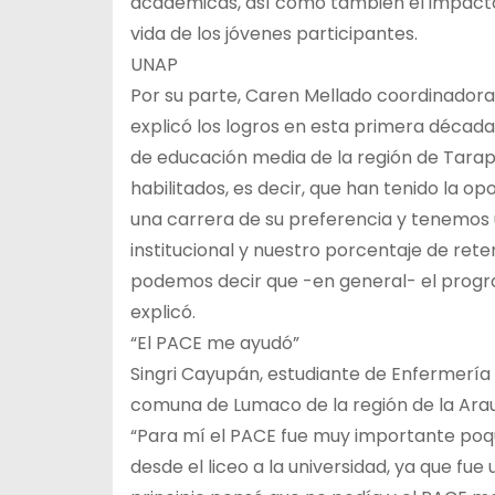
académicas, así como también el impacto p
vida de los jóvenes participantes.
UNAP
Por su parte, Caren Mellado coordinadora
explicó los logros en esta primera décad
de educación media de la región de Tara
habilitados, es decir, que han tenido la o
una carrera de su preferencia y tenemos u
institucional y nuestro porcentaje de ret
podemos decir que -en general- el progra
explicó.
“El PACE me ayudó”
Singri Cayupán, estudiante de Enfermería e
comuna de Lumaco de la región de la Arauc
“Para mí el PACE fue muy importante po
desde el liceo a la universidad, ya que f