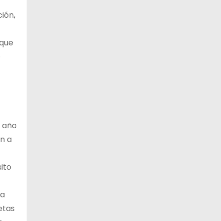
ión,
 que
e
o año
en a
ito
la
etas