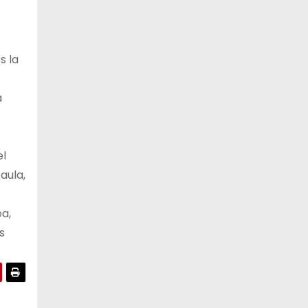
s la
a
el
aula,
a,
s