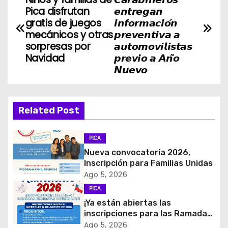
a
Pica disfrutan
𝙚𝙣𝙩𝙧𝙚𝙜𝙖𝙣
gratis de juegos
𝙞𝙣𝙛𝙤𝙧𝙢𝙖𝙘𝙞𝙤́𝙣
v
mecánicos y otras
𝙥𝙧𝙚𝙫𝙚𝙣𝙩𝙞𝙫𝙖 𝙖
sorpresas por
𝙖𝙪𝙩𝙤𝙢𝙤𝙫𝙞𝙡𝙞𝙨𝙩𝙖𝙨
e
Navidad
𝙥𝙧𝙚𝙫𝙞𝙤 𝙖 𝘼𝙣̃𝙤
𝙉𝙪𝙚𝙫𝙤
g
a
Related Post
c
i
PICA
Nueva convocatoria 2026,
ó
Inscripción para Familias Unidas
Ago 5, 2026
n
PICA
d
¡Ya están abiertas las
inscripciones para las Ramadas
e
de Fiestas Patrias 2026!
Ago 5, 2026