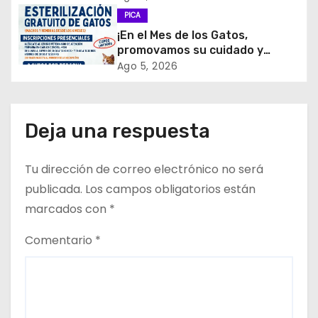
PICA
e
¡En el Mes de los Gatos,
promovamos su cuidado y
n
tenencia responsable!
Ago 5, 2026
t
r
Deja una respuesta
a
Tu dirección de correo electrónico no será
d
publicada.
Los campos obligatorios están
a
marcados con
*
s
Comentario
*