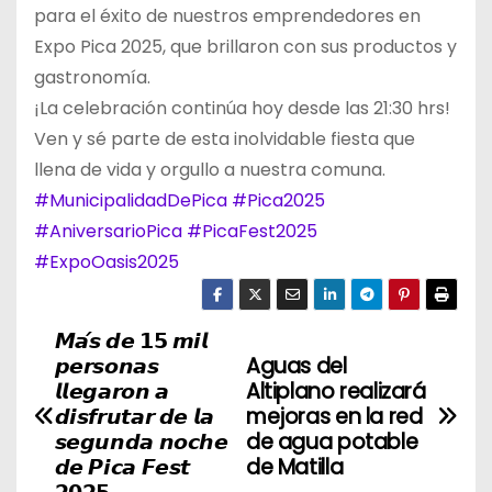
para el éxito de nuestros emprendedores en
Expo Pica 2025, que brillaron con sus productos y
gastronomía.
¡La celebración continúa hoy desde las 21:30 hrs!
Ven y sé parte de esta inolvidable fiesta que
llena de vida y orgullo a nuestra comuna.
#MunicipalidadDePica
#Pica2025
#AniversarioPica
#PicaFest2025
#ExpoOasis2025
𝙈𝙖́𝙨 𝙙𝙚 𝟭𝟱 𝙢𝙞𝙡
N
𝙥𝙚𝙧𝙨𝙤𝙣𝙖𝙨
Aguas del
a
𝙡𝙡𝙚𝙜𝙖𝙧𝙤𝙣 𝙖
Altiplano realizará
𝙙𝙞𝙨𝙛𝙧𝙪𝙩𝙖𝙧 𝙙𝙚 𝙡𝙖
mejoras en la red
v
𝙨𝙚𝙜𝙪𝙣𝙙𝙖 𝙣𝙤𝙘𝙝𝙚
de agua potable
𝙙𝙚 𝙋𝙞𝙘𝙖 𝙁𝙚𝙨𝙩
de Matilla
e