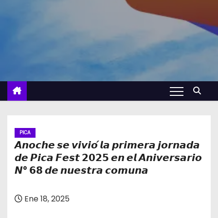
PICA
𝘼𝙣𝙤𝙘𝙝𝙚 𝙨𝙚 𝙫𝙞𝙫𝙞𝙤́ 𝙡𝙖 𝙥𝙧𝙞𝙢𝙚𝙧𝙖 𝙟𝙤𝙧𝙣𝙖𝙙𝙖
𝙙𝙚 𝙋𝙞𝙘𝙖 𝙁𝙚𝙨𝙩 𝟮𝟬𝟮𝟱 𝙚𝙣 𝙚𝙡 𝘼𝙣𝙞𝙫𝙚𝙧𝙨𝙖𝙧𝙞𝙤
𝙉° 𝟲𝟴 𝙙𝙚 𝙣𝙪𝙚𝙨𝙩𝙧𝙖 𝙘𝙤𝙢𝙪𝙣𝙖
Ene 18, 2025