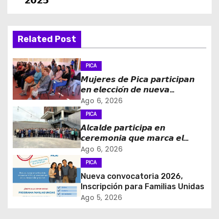
𝟮𝟬𝟮𝟱
g
a
Related Post
c
PICA
i
𝙈𝙪𝙟𝙚𝙧𝙚𝙨 𝙙𝙚 𝙋𝙞𝙘𝙖 𝙥𝙖𝙧𝙩𝙞𝙘𝙞𝙥𝙖𝙣
𝙚𝙣 𝙚𝙡𝙚𝙘𝙘𝙞𝙤́𝙣 𝙙𝙚 𝙣𝙪𝙚𝙫𝙖
ó
𝙙𝙞𝙧𝙚𝙘𝙩𝙞𝙫𝙖 𝙙𝙚 𝙡𝙖 𝙈𝙚𝙨𝙖 𝙙𝙚 𝙡𝙖
Ago 6, 2026
𝙈𝙪𝙟𝙚𝙧 𝙍𝙪𝙧𝙖𝙡 𝙚 𝙄𝙣𝙙𝙞́𝙜𝙚𝙣𝙖
PICA
n
𝘼𝙡𝙘𝙖𝙡𝙙𝙚 𝙥𝙖𝙧𝙩𝙞𝙘𝙞𝙥𝙖 𝙚𝙣
d
𝙘𝙚𝙧𝙚𝙢𝙤𝙣𝙞𝙖 𝙦𝙪𝙚 𝙢𝙖𝙧𝙘𝙖 𝙚𝙡
𝙞𝙣𝙜𝙧𝙚𝙨𝙤 𝙙𝙚 𝙚𝙜𝙧𝙚𝙨𝙖𝙙𝙤𝙨 𝙙𝙚𝙡
Ago 6, 2026
e
𝙇𝙞𝙘𝙚𝙤 𝘽𝙞𝙘𝙚𝙣𝙩𝙚𝙣𝙖𝙧𝙞𝙤 𝙋𝙖𝙙𝙧𝙚
PICA
𝘼𝙡𝙗𝙚𝙧𝙩𝙤 𝙃𝙪𝙧𝙩𝙖𝙙𝙤 𝙙𝙚 𝙋𝙞𝙘𝙖 𝙖 𝙡𝙖
Nueva convocatoria 2026,
e
𝙞𝙣𝙙𝙪𝙨𝙩𝙧𝙞𝙖 𝙢𝙞𝙣𝙚𝙧𝙖
Inscripción para Familias Unidas
Ago 5, 2026
n