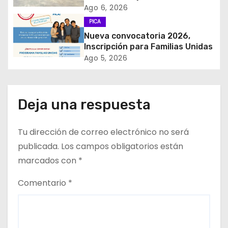
𝙞𝙣𝙜𝙧𝙚𝙨𝙤 𝙙𝙚 𝙚𝙜𝙧𝙚𝙨𝙖𝙙𝙤𝙨 𝙙𝙚𝙡
Ago 6, 2026
e
𝙇𝙞𝙘𝙚𝙤 𝘽𝙞𝙘𝙚𝙣𝙩𝙚𝙣𝙖𝙧𝙞𝙤 𝙋𝙖𝙙𝙧𝙚
PICA
𝘼𝙡𝙗𝙚𝙧𝙩𝙤 𝙃𝙪𝙧𝙩𝙖𝙙𝙤 𝙙𝙚 𝙋𝙞𝙘𝙖 𝙖 𝙡𝙖
Nueva convocatoria 2026,
n
𝙞𝙣𝙙𝙪𝙨𝙩𝙧𝙞𝙖 𝙢𝙞𝙣𝙚𝙧𝙖
Inscripción para Familias Unidas
t
Ago 5, 2026
r
a
Deja una respuesta
d
Tu dirección de correo electrónico no será
a
publicada.
Los campos obligatorios están
marcados con
*
s
Comentario
*