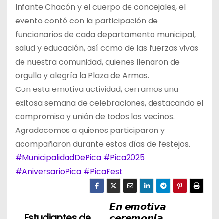
Infante Chacón y el cuerpo de concejales, el
evento contó con la participación de
funcionarios de cada departamento municipal,
salud y educación, así como de las fuerzas vivas
de nuestra comunidad, quienes llenaron de
orgullo y alegría la Plaza de Armas.
Con esta emotiva actividad, cerramos una
exitosa semana de celebraciones, destacando el
compromiso y unión de todos los vecinos.
Agradecemos a quienes participaron y
acompañaron durante estos días de festejos.
#MunicipalidadDePica
#Pica2025
#AniversarioPica
#PicaFest
𝙀𝙣 𝙚𝙢𝙤𝙩𝙞𝙫𝙖
N
Estudiantes de
𝙘𝙚𝙧𝙚𝙢𝙤𝙣𝙞𝙖