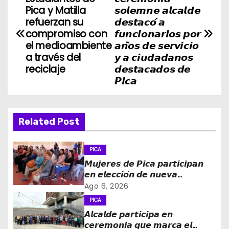
a
Pica y Matilla
𝙨𝙤𝙡𝙚𝙢𝙣𝙚 𝙖𝙡𝙘𝙖𝙡𝙙𝙚
refuerzan su
𝙙𝙚𝙨𝙩𝙖𝙘𝙤́ 𝙖
v
compromiso con
𝙛𝙪𝙣𝙘𝙞𝙤𝙣𝙖𝙧𝙞𝙤𝙨 𝙥𝙤𝙧
el medioambiente
𝙖𝙣̃𝙤𝙨 𝙙𝙚 𝙨𝙚𝙧𝙫𝙞𝙘𝙞𝙤
e
a través del
𝙮 𝙖 𝙘𝙞𝙪𝙙𝙖𝙙𝙖𝙣𝙤𝙨
reciclaje
𝙙𝙚𝙨𝙩𝙖𝙘𝙖𝙙𝙤𝙨 𝙙𝙚
g
𝙋𝙞𝙘𝙖
a
c
Related Post
i
PICA
ó
𝙈𝙪𝙟𝙚𝙧𝙚𝙨 𝙙𝙚 𝙋𝙞𝙘𝙖 𝙥𝙖𝙧𝙩𝙞𝙘𝙞𝙥𝙖𝙣
𝙚𝙣 𝙚𝙡𝙚𝙘𝙘𝙞𝙤́𝙣 𝙙𝙚 𝙣𝙪𝙚𝙫𝙖
n
𝙙𝙞𝙧𝙚𝙘𝙩𝙞𝙫𝙖 𝙙𝙚 𝙡𝙖 𝙈𝙚𝙨𝙖 𝙙𝙚 𝙡𝙖
Ago 6, 2026
𝙈𝙪𝙟𝙚𝙧 𝙍𝙪𝙧𝙖𝙡 𝙚 𝙄𝙣𝙙𝙞́𝙜𝙚𝙣𝙖
d
PICA
𝘼𝙡𝙘𝙖𝙡𝙙𝙚 𝙥𝙖𝙧𝙩𝙞𝙘𝙞𝙥𝙖 𝙚𝙣
e
𝙘𝙚𝙧𝙚𝙢𝙤𝙣𝙞𝙖 𝙦𝙪𝙚 𝙢𝙖𝙧𝙘𝙖 𝙚𝙡