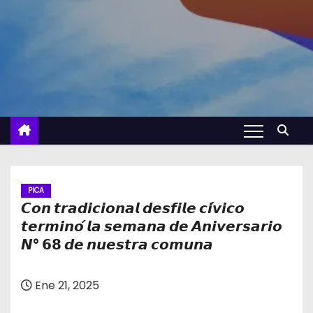
PICA
𝘾𝙤𝙣 𝙩𝙧𝙖𝙙𝙞𝙘𝙞𝙤𝙣𝙖𝙡 𝙙𝙚𝙨𝙛𝙞𝙡𝙚 𝙘𝙞́𝙫𝙞𝙘𝙤
𝙩𝙚𝙧𝙢𝙞𝙣𝙤́ 𝙡𝙖 𝙨𝙚𝙢𝙖𝙣𝙖 𝙙𝙚 𝘼𝙣𝙞𝙫𝙚𝙧𝙨𝙖𝙧𝙞𝙤
𝙉° 𝟲𝟴 𝙙𝙚 𝙣𝙪𝙚𝙨𝙩𝙧𝙖 𝙘𝙤𝙢𝙪𝙣𝙖
Ene 21, 2025