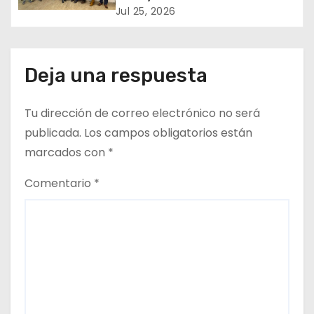
marcan reunión clave entre
Jul 25, 2026
n
FENATRAMA y el Ministerio del
Medio Ambiente
t
Deja una respuesta
r
a
Tu dirección de correo electrónico no será
d
publicada.
Los campos obligatorios están
marcados con
*
a
Comentario
*
s