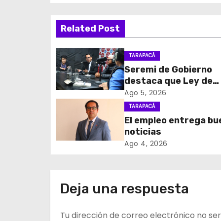
v
Related Post
e
g
TARAPACÁ
Seremi de Gobierno
a
destaca que Ley de
c
Reconstrucción Naci
Ago 5, 2026
impulsará la inversión
TARAPACÁ
i
empleo en Tarapacá
El empleo entrega b
noticias
ó
Ago 4, 2026
n
d
Deja una respuesta
e
Tu dirección de correo electrónico no ser
e