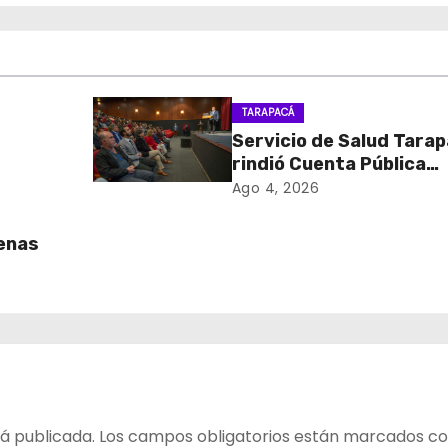
TARAPACÁ
Servicio de Salud Tara
rindió Cuenta Pública
onal
Participativa
Ago 4, 2026
 y el
uenas
á publicada.
Los campos obligatorios están marcados c