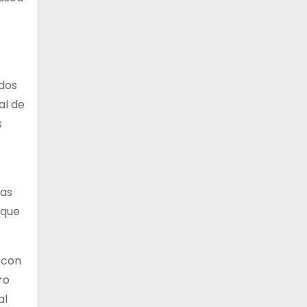
ados
al de
s
tas
 que
 con
ro
al