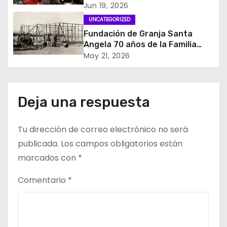
e
𝙖 𝙘𝙞𝙚𝙣𝙩𝙤𝙨 𝙙𝙚 𝙫𝙚𝙘𝙞𝙣𝙤𝙨
Jun 19, 2026
UNCATEGORIZED
n
Fundación de Granja Santa
t
Angela 70 años de la Familia
Napoli en el Oasis de Pica
May 21, 2026
r
a
Deja una respuesta
d
Tu dirección de correo electrónico no será
a
publicada.
Los campos obligatorios están
s
marcados con
*
Comentario
*