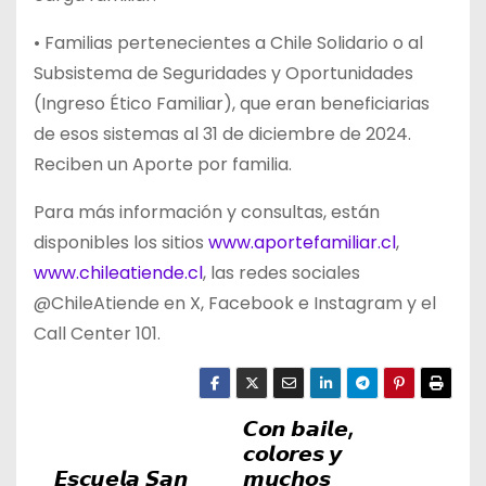
• Familias pertenecientes a Chile Solidario o al
Subsistema de Seguridades y Oportunidades
(Ingreso Ético Familiar), que eran beneficiarias
de esos sistemas al 31 de diciembre de 2024.
Reciben un Aporte por familia.
Para más información y consultas, están
disponibles los sitios
www.aportefamiliar.cl
,
www.chileatiende.cl
, las redes sociales
@ChileAtiende en X, Facebook e Instagram y el
Call Center 101.
𝘾𝙤𝙣 𝙗𝙖𝙞𝙡𝙚,
N
𝙘𝙤𝙡𝙤𝙧𝙚𝙨 𝙮
a
𝙀𝙨𝙘𝙪𝙚𝙡𝙖 𝙎𝙖𝙣
𝙢𝙪𝙘𝙝𝙤𝙨