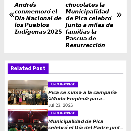
𝘼𝙣𝙙𝙧𝙚́𝙨
𝙘𝙝𝙤𝙘𝙤𝙡𝙖𝙩𝙚𝙨 𝙡𝙖
v
𝙘𝙤𝙣𝙢𝙚𝙢𝙤𝙧𝙤́ 𝙚𝙡
𝙈𝙪𝙣𝙞𝙘𝙞𝙥𝙖𝙡𝙞𝙙𝙖𝙙
𝘿𝙞́𝙖 𝙉𝙖𝙘𝙞𝙤𝙣𝙖𝙡 𝙙𝙚
𝙙𝙚 𝙋𝙞𝙘𝙖 𝙘𝙚𝙡𝙚𝙗𝙧𝙤́
e
𝙡𝙤𝙨 𝙋𝙪𝙚𝙗𝙡𝙤𝙨
𝙟𝙪𝙣𝙩𝙤 𝙖 𝙢𝙞𝙡𝙚𝙨 𝙙𝙚
𝙄𝙣𝙙𝙞́𝙜𝙚𝙣𝙖𝙨 𝟮𝟬𝟮𝟱
𝙛𝙖𝙢𝙞𝙡𝙞𝙖𝙨 𝙡𝙖
g
𝙋𝙖𝙨𝙘𝙪𝙖 𝙙𝙚
𝙍𝙚𝙨𝙪𝙧𝙧𝙚𝙘𝙘𝙞𝙤́𝙣
a
c
Related Post
i
ó
UNCATEGORIZED
𝙋𝙞𝙘𝙖 𝙨𝙚 𝙨𝙪𝙢𝙖 𝙖 𝙡𝙖 𝙘𝙖𝙢𝙥𝙖𝙣̃𝙖
n
«𝙈𝙤𝙙𝙤 𝙀𝙢𝙥𝙡𝙚𝙤» 𝙥𝙖𝙧𝙖
𝙛𝙤𝙧𝙩𝙖𝙡𝙚𝙘𝙚𝙧 𝙡𝙖 𝙜𝙚𝙣𝙚𝙧𝙖𝙘𝙞𝙤́𝙣 𝙙𝙚
Jul 23, 2026
d
𝙤𝙥𝙤𝙧𝙩𝙪𝙣𝙞𝙙𝙖𝙙𝙚𝙨 𝙡𝙖𝙗𝙤𝙧𝙖𝙡𝙚𝙨 𝙚𝙣
UNCATEGORIZED
𝙏𝙖𝙧𝙖𝙥𝙖𝙘𝙖́
e
𝙈𝙪𝙣𝙞𝙘𝙞𝙥𝙖𝙡𝙞𝙙𝙖𝙙 𝙙𝙚 𝙋𝙞𝙘𝙖
𝙘𝙚𝙡𝙚𝙗𝙧𝙤́ 𝙚𝙡 𝘿𝙞́𝙖 𝙙𝙚𝙡 𝙋𝙖𝙙𝙧𝙚 𝙟𝙪𝙣𝙩𝙤