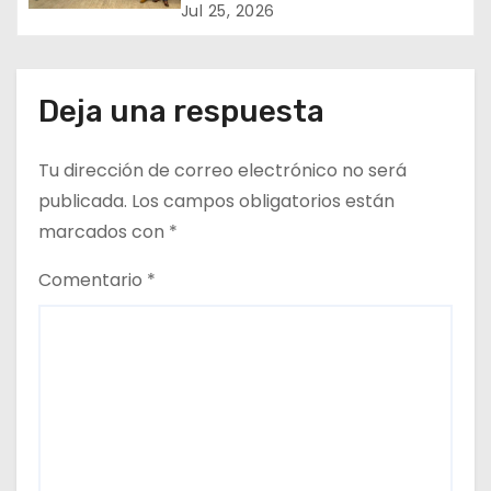
e
marcan reunión clave entre
Jul 25, 2026
FENATRAMA y el Ministerio del
n
Medio Ambiente
t
Deja una respuesta
r
Tu dirección de correo electrónico no será
a
publicada.
Los campos obligatorios están
d
marcados con
*
a
Comentario
*
s