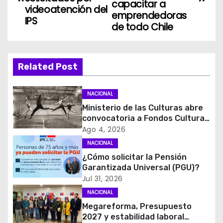
capacitar a
videoatención del
v
emprendedoras
IPS
de todo Chile
e
g
Related Post
a
c
NACIONAL
Ministerio de las Culturas abre
i
convocatoria a Fondos Cultura
2027 con foco en
Ago 4, 2026
ó
transparencia, innovación y
NACIONAL
acceso ciudadano
¿Cómo solicitar la Pensión
n
Garantizada Universal (PGU)?
d
Jul 31, 2026
NACIONAL
e
Megareforma, Presupuesto
2027 y estabilidad laboral