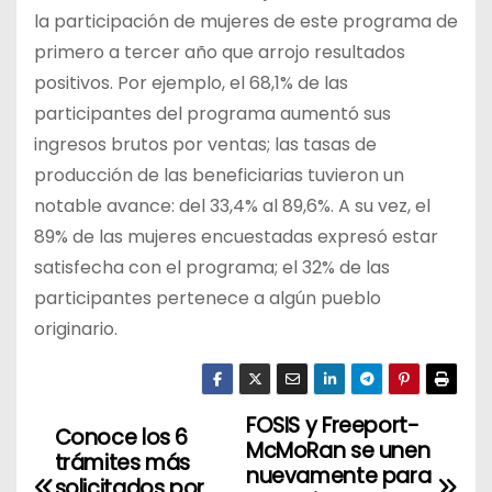
la participación de mujeres de este programa de
primero a tercer año que arrojo resultados
positivos. Por ejemplo, el 68,1% de las
participantes del programa aumentó sus
ingresos brutos por ventas; las tasas de
producción de las beneficiarias tuvieron un
notable avance: del 33,4% al 89,6%. A su vez, el
89% de las mujeres encuestadas expresó estar
satisfecha con el programa; el 32% de las
participantes pertenece a algún pueblo
originario.
FOSIS y Freeport-
N
Conoce los 6
McMoRan se unen
trámites más
a
nuevamente para
solicitados por