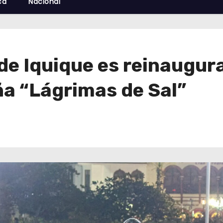
cá
Nacional
de Iquique es reinaugur
a “Lágrimas de Sal”