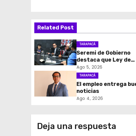
v
e
Related Post
g
TARAPACÁ
a
Seremi de Gobierno
c
destaca que Ley de
Reconstrucción Naci
Ago 5, 2026
i
impulsará la inversión
TARAPACÁ
empleo en Tarapacá
El empleo entrega b
ó
noticias
n
Ago 4, 2026
d
e
Deja una respuesta