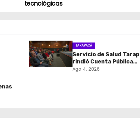
tecnológicas
TARAPACÁ
Servicio de Salud Tara
rindió Cuenta Pública
onal
Participativa
Ago 4, 2026
 y el
uenas