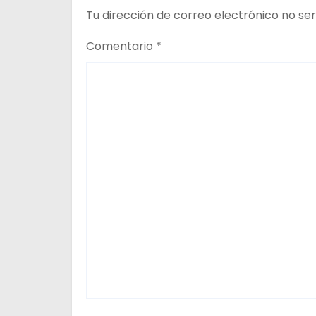
e
Tu dirección de correo electrónico no ser
n
Comentario
*
t
r
a
d
a
s