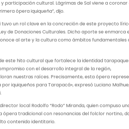
 participación cultural. Lágrimas de Sal viene a coronar
imera ópera iquiqueña”, dijo.
uvo un rol clave en la concreción de este proyecto líric
Ley de Donaciones Culturales. Dicho aporte se enmarca 
reconoce al arte y la cultura como ámbitos fundamentales
de este hito cultural que fortalece la identidad tarapaque
ompromiso con el desarrollo integral de la región,
aloran nuestras raíces. Precisamente, esta ópera repres
a por iquiqueños para Tarapacá», expresó Luciano Malhue
.
y director local Rodolfo “Rodo” Miranda, quien compuso un
 la ópera tradicional con resonancias del folclor nortino, 
o contenido identitario.