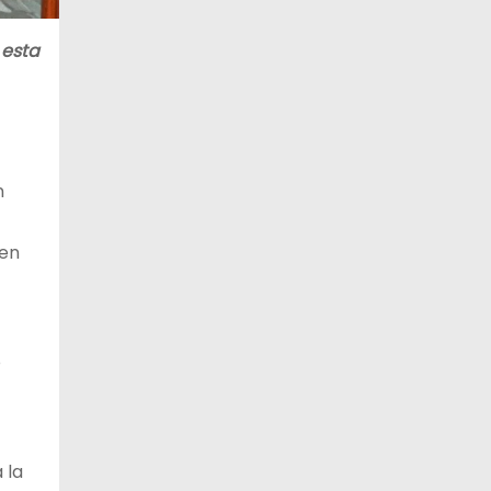
 esta
n
 en
o
 la