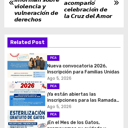
a
𝙖𝙘𝙤𝙢𝙥𝙖𝙣̃𝙤́
𝙫𝙞𝙤𝙡𝙚𝙣𝙘𝙞𝙖 𝙮
𝙘𝙚𝙡𝙚𝙗𝙧𝙖𝙘𝙞𝙤́𝙣 𝙙𝙚
v
𝙫𝙪𝙡𝙣𝙚𝙧𝙖𝙘𝙞𝙤́𝙣 𝙙𝙚
𝙡𝙖 𝘾𝙧𝙪𝙯 𝙙𝙚𝙡 𝘼𝙢𝙤𝙧
𝙙𝙚𝙧𝙚𝙘𝙝𝙤𝙨
e
g
Related Post
a
c
PICA
Nueva convocatoria 2026,
i
Inscripción para Familias Unidas
Ago 5, 2026
ó
PICA
¡Ya están abiertas las
n
inscripciones para las Ramadas
de Fiestas Patrias 2026!
d
Ago 5, 2026
PICA
e
¡En el Mes de los Gatos,