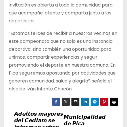
invitación es abierta a toda la comunidad para
que acompañe, aliente y comparta junto a los
deportistas.
“Estamos felices de recibir a nuestros vecinos en
este campeonato que no solo es una instancia
deportiva, sino también una oportunidad para
unirnos, compartir experiencias y seguir
promoviendo el deporte en nuestra comuna. En
Pica seguiremos apostando por actividades que
generen comunidad, salud y alegría”, señaló el
alcalde Iván Infante Chacón.
𝘼𝙙𝙪𝙡𝙩𝙤𝙨 𝙢𝙖𝙮𝙤𝙧𝙚𝙨
N
𝙈𝙪𝙣𝙞𝙘𝙞𝙥𝙖𝙡𝙞𝙙𝙖𝙙
𝙙𝙚𝙡 𝘾𝙚𝙙𝙞𝙖𝙢 𝙨𝙚
𝙙𝙚 𝙋𝙞𝙘𝙖
𝙞𝙣𝙛𝙤𝙧𝙢𝙖𝙣 𝙨𝙤𝙗𝙧𝙚