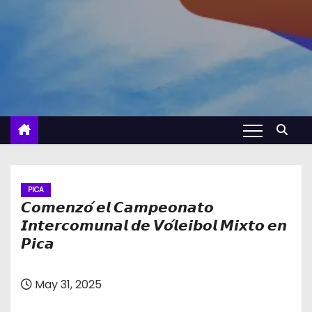
PICA
𝘾𝙤𝙢𝙚𝙣𝙯𝙤́ 𝙚𝙡 𝘾𝙖𝙢𝙥𝙚𝙤𝙣𝙖𝙩𝙤
𝙄𝙣𝙩𝙚𝙧𝙘𝙤𝙢𝙪𝙣𝙖𝙡 𝙙𝙚 𝙑𝙤́𝙡𝙚𝙞𝙗𝙤𝙡 𝙈𝙞𝙭𝙩𝙤 𝙚𝙣
𝙋𝙞𝙘𝙖
May 31, 2025