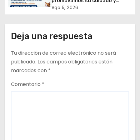
promovamos su cuidado y
e
tenencia responsable!
Ago 5, 2026
n
t
Deja una respuesta
r
Tu dirección de correo electrónico no será
a
publicada.
Los campos obligatorios están
d
marcados con
*
a
Comentario
*
s