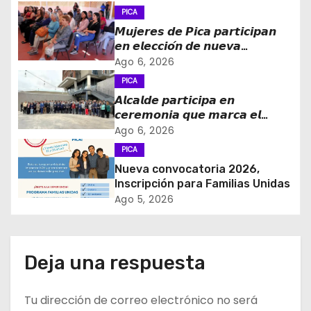
c
PICA
𝙈𝙪𝙟𝙚𝙧𝙚𝙨 𝙙𝙚 𝙋𝙞𝙘𝙖 𝙥𝙖𝙧𝙩𝙞𝙘𝙞𝙥𝙖𝙣
i
𝙚𝙣 𝙚𝙡𝙚𝙘𝙘𝙞𝙤́𝙣 𝙙𝙚 𝙣𝙪𝙚𝙫𝙖
𝙙𝙞𝙧𝙚𝙘𝙩𝙞𝙫𝙖 𝙙𝙚 𝙡𝙖 𝙈𝙚𝙨𝙖 𝙙𝙚 𝙡𝙖
Ago 6, 2026
ó
𝙈𝙪𝙟𝙚𝙧 𝙍𝙪𝙧𝙖𝙡 𝙚 𝙄𝙣𝙙𝙞́𝙜𝙚𝙣𝙖
PICA
𝘼𝙡𝙘𝙖𝙡𝙙𝙚 𝙥𝙖𝙧𝙩𝙞𝙘𝙞𝙥𝙖 𝙚𝙣
n
𝙘𝙚𝙧𝙚𝙢𝙤𝙣𝙞𝙖 𝙦𝙪𝙚 𝙢𝙖𝙧𝙘𝙖 𝙚𝙡
𝙞𝙣𝙜𝙧𝙚𝙨𝙤 𝙙𝙚 𝙚𝙜𝙧𝙚𝙨𝙖𝙙𝙤𝙨 𝙙𝙚𝙡
d
Ago 6, 2026
𝙇𝙞𝙘𝙚𝙤 𝘽𝙞𝙘𝙚𝙣𝙩𝙚𝙣𝙖𝙧𝙞𝙤 𝙋𝙖𝙙𝙧𝙚
PICA
𝘼𝙡𝙗𝙚𝙧𝙩𝙤 𝙃𝙪𝙧𝙩𝙖𝙙𝙤 𝙙𝙚 𝙋𝙞𝙘𝙖 𝙖 𝙡𝙖
e
Nueva convocatoria 2026,
𝙞𝙣𝙙𝙪𝙨𝙩𝙧𝙞𝙖 𝙢𝙞𝙣𝙚𝙧𝙖
Inscripción para Familias Unidas
e
Ago 5, 2026
n
t
Deja una respuesta
r
Tu dirección de correo electrónico no será