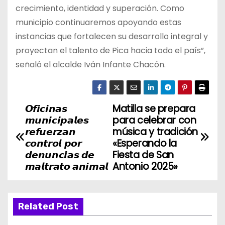
crecimiento, identidad y superación. Como
municipio continuaremos apoyando estas
instancias que fortalecen su desarrollo integral y
proyectan el talento de Pica hacia todo el país”,
señaló el alcalde Iván Infante Chacón.
𝙊𝙛𝙞𝙘𝙞𝙣𝙖𝙨
Matilla se prepara
N
𝙢𝙪𝙣𝙞𝙘𝙞𝙥𝙖𝙡𝙚𝙨
para celebrar con
a
𝙧𝙚𝙛𝙪𝙚𝙧𝙯𝙖𝙣
música y tradición
𝙘𝙤𝙣𝙩𝙧𝙤𝙡 𝙥𝙤𝙧
«Esperando la
v
𝙙𝙚𝙣𝙪𝙣𝙘𝙞𝙖𝙨 𝙙𝙚
Fiesta de San
𝙢𝙖𝙡𝙩𝙧𝙖𝙩𝙤 𝙖𝙣𝙞𝙢𝙖𝙡
Antonio 2025»
e
g
Related Post
a