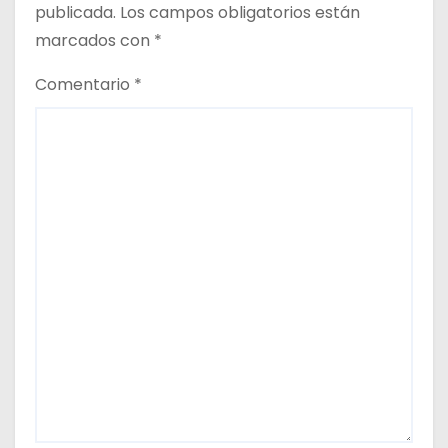
a
publicada.
Los campos obligatorios están
d
marcados con
*
a
Comentario
*
s