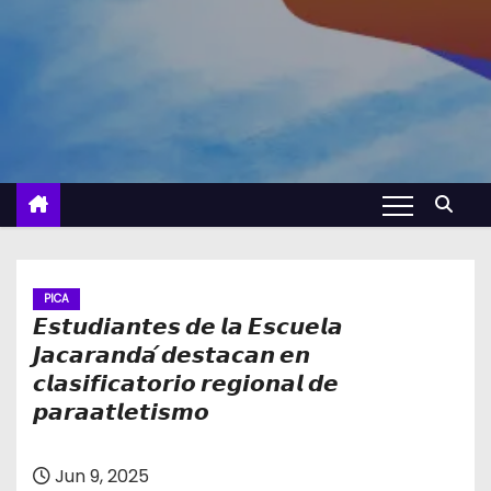
PICA
𝙀𝙨𝙩𝙪𝙙𝙞𝙖𝙣𝙩𝙚𝙨 𝙙𝙚 𝙡𝙖 𝙀𝙨𝙘𝙪𝙚𝙡𝙖
𝙅𝙖𝙘𝙖𝙧𝙖𝙣𝙙𝙖́ 𝙙𝙚𝙨𝙩𝙖𝙘𝙖𝙣 𝙚𝙣
𝙘𝙡𝙖𝙨𝙞𝙛𝙞𝙘𝙖𝙩𝙤𝙧𝙞𝙤 𝙧𝙚𝙜𝙞𝙤𝙣𝙖𝙡 𝙙𝙚
𝙥𝙖𝙧𝙖𝙖𝙩𝙡𝙚𝙩𝙞𝙨𝙢𝙤
Jun 9, 2025