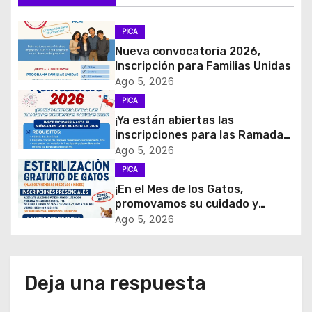
c
PICA
i
Nueva convocatoria 2026,
Inscripción para Familias Unidas
ó
Ago 5, 2026
PICA
n
¡Ya están abiertas las
d
inscripciones para las Ramadas
de Fiestas Patrias 2026!
Ago 5, 2026
e
PICA
¡En el Mes de los Gatos,
e
promovamos su cuidado y
tenencia responsable!
Ago 5, 2026
n
t
Deja una respuesta
r