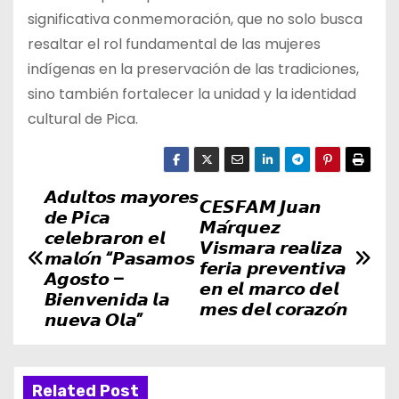
significativa conmemoración, que no solo busca
resaltar el rol fundamental de las mujeres
indígenas en la preservación de las tradiciones,
sino también fortalecer la unidad y la identidad
cultural de Pica.
𝘼𝙙𝙪𝙡𝙩𝙤𝙨 𝙢𝙖𝙮𝙤𝙧𝙚𝙨
N
𝘾𝙀𝙎𝙁𝘼𝙈 𝙅𝙪𝙖𝙣
𝙙𝙚 𝙋𝙞𝙘𝙖
𝙈𝙖́𝙧𝙦𝙪𝙚𝙯
a
𝙘𝙚𝙡𝙚𝙗𝙧𝙖𝙧𝙤𝙣 𝙚𝙡
𝙑𝙞𝙨𝙢𝙖𝙧𝙖 𝙧𝙚𝙖𝙡𝙞𝙯𝙖
𝙢𝙖𝙡𝙤́𝙣 “𝙋𝙖𝙨𝙖𝙢𝙤𝙨
𝙛𝙚𝙧𝙞𝙖 𝙥𝙧𝙚𝙫𝙚𝙣𝙩𝙞𝙫𝙖
v
𝘼𝙜𝙤𝙨𝙩𝙤 –
𝙚𝙣 𝙚𝙡 𝙢𝙖𝙧𝙘𝙤 𝙙𝙚𝙡
𝘽𝙞𝙚𝙣𝙫𝙚𝙣𝙞𝙙𝙖 𝙡𝙖
𝙢𝙚𝙨 𝙙𝙚𝙡 𝙘𝙤𝙧𝙖𝙯𝙤́𝙣
e
𝙣𝙪𝙚𝙫𝙖 𝙊𝙡𝙖”
g
a
Related Post