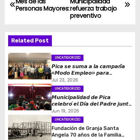
Mes de las
Municipalidad
a
Personas Mayores:
refuerza trabajo
preventivo
v
e
Related Post
g
UNCATEGORIZED
a
𝙋𝙞𝙘𝙖 𝙨𝙚 𝙨𝙪𝙢𝙖 𝙖 𝙡𝙖 𝙘𝙖𝙢𝙥𝙖𝙣̃𝙖
c
«𝙈𝙤𝙙𝙤 𝙀𝙢𝙥𝙡𝙚𝙤» 𝙥𝙖𝙧𝙖
𝙛𝙤𝙧𝙩𝙖𝙡𝙚𝙘𝙚𝙧 𝙡𝙖 𝙜𝙚𝙣𝙚𝙧𝙖𝙘𝙞𝙤́𝙣 𝙙𝙚
Jul 23, 2026
i
𝙤𝙥𝙤𝙧𝙩𝙪𝙣𝙞𝙙𝙖𝙙𝙚𝙨 𝙡𝙖𝙗𝙤𝙧𝙖𝙡𝙚𝙨 𝙚𝙣
UNCATEGORIZED
𝙏𝙖𝙧𝙖𝙥𝙖𝙘𝙖́
𝙈𝙪𝙣𝙞𝙘𝙞𝙥𝙖𝙡𝙞𝙙𝙖𝙙 𝙙𝙚 𝙋𝙞𝙘𝙖
ó
𝙘𝙚𝙡𝙚𝙗𝙧𝙤́ 𝙚𝙡 𝘿𝙞́𝙖 𝙙𝙚𝙡 𝙋𝙖𝙙𝙧𝙚 𝙟𝙪𝙣𝙩𝙤
𝙖 𝙘𝙞𝙚𝙣𝙩𝙤𝙨 𝙙𝙚 𝙫𝙚𝙘𝙞𝙣𝙤𝙨
Jun 19, 2026
n
UNCATEGORIZED
d
Fundación de Granja Santa
Angela 70 años de la Familia