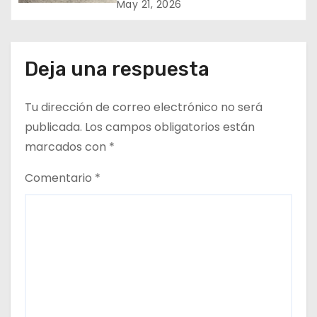
e
Napoli en el Oasis de Pica
May 21, 2026
e
n
Deja una respuesta
t
Tu dirección de correo electrónico no será
r
publicada.
Los campos obligatorios están
a
marcados con
*
d
Comentario
*
a
s