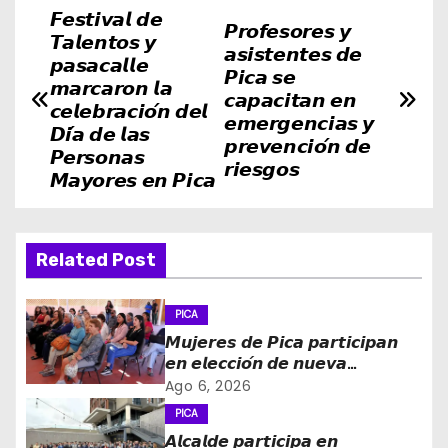
𝙁𝙚𝙨𝙩𝙞𝙫𝙖𝙡 𝙙𝙚
N
𝙋𝙧𝙤𝙛𝙚𝙨𝙤𝙧𝙚𝙨 𝙮
𝙏𝙖𝙡𝙚𝙣𝙩𝙤𝙨 𝙮
𝙖𝙨𝙞𝙨𝙩𝙚𝙣𝙩𝙚𝙨 𝙙𝙚
a
𝙥𝙖𝙨𝙖𝙘𝙖𝙡𝙡𝙚
𝙋𝙞𝙘𝙖 𝙨𝙚
𝙢𝙖𝙧𝙘𝙖𝙧𝙤𝙣 𝙡𝙖
𝙘𝙖𝙥𝙖𝙘𝙞𝙩𝙖𝙣 𝙚𝙣
v
𝙘𝙚𝙡𝙚𝙗𝙧𝙖𝙘𝙞𝙤́𝙣 𝙙𝙚𝙡
𝙚𝙢𝙚𝙧𝙜𝙚𝙣𝙘𝙞𝙖𝙨 𝙮
𝘿𝙞́𝙖 𝙙𝙚 𝙡𝙖𝙨
𝙥𝙧𝙚𝙫𝙚𝙣𝙘𝙞𝙤́𝙣 𝙙𝙚
e
𝙋𝙚𝙧𝙨𝙤𝙣𝙖𝙨
𝙧𝙞𝙚𝙨𝙜𝙤𝙨
𝙈𝙖𝙮𝙤𝙧𝙚𝙨 𝙚𝙣 𝙋𝙞𝙘𝙖
g
a
Related Post
c
i
PICA
𝙈𝙪𝙟𝙚𝙧𝙚𝙨 𝙙𝙚 𝙋𝙞𝙘𝙖 𝙥𝙖𝙧𝙩𝙞𝙘𝙞𝙥𝙖𝙣
ó
𝙚𝙣 𝙚𝙡𝙚𝙘𝙘𝙞𝙤́𝙣 𝙙𝙚 𝙣𝙪𝙚𝙫𝙖
𝙙𝙞𝙧𝙚𝙘𝙩𝙞𝙫𝙖 𝙙𝙚 𝙡𝙖 𝙈𝙚𝙨𝙖 𝙙𝙚 𝙡𝙖
Ago 6, 2026
n
𝙈𝙪𝙟𝙚𝙧 𝙍𝙪𝙧𝙖𝙡 𝙚 𝙄𝙣𝙙𝙞́𝙜𝙚𝙣𝙖
PICA
𝘼𝙡𝙘𝙖𝙡𝙙𝙚 𝙥𝙖𝙧𝙩𝙞𝙘𝙞𝙥𝙖 𝙚𝙣