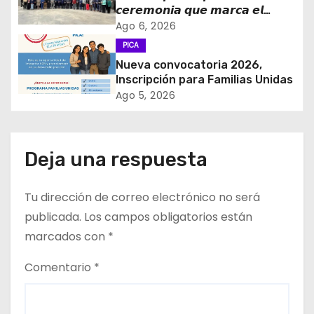
d
𝙘𝙚𝙧𝙚𝙢𝙤𝙣𝙞𝙖 𝙦𝙪𝙚 𝙢𝙖𝙧𝙘𝙖 𝙚𝙡
e
𝙞𝙣𝙜𝙧𝙚𝙨𝙤 𝙙𝙚 𝙚𝙜𝙧𝙚𝙨𝙖𝙙𝙤𝙨 𝙙𝙚𝙡
Ago 6, 2026
𝙇𝙞𝙘𝙚𝙤 𝘽𝙞𝙘𝙚𝙣𝙩𝙚𝙣𝙖𝙧𝙞𝙤 𝙋𝙖𝙙𝙧𝙚
PICA
e
𝘼𝙡𝙗𝙚𝙧𝙩𝙤 𝙃𝙪𝙧𝙩𝙖𝙙𝙤 𝙙𝙚 𝙋𝙞𝙘𝙖 𝙖 𝙡𝙖
Nueva convocatoria 2026,
𝙞𝙣𝙙𝙪𝙨𝙩𝙧𝙞𝙖 𝙢𝙞𝙣𝙚𝙧𝙖
Inscripción para Familias Unidas
n
Ago 5, 2026
t
r
Deja una respuesta
a
Tu dirección de correo electrónico no será
d
publicada.
Los campos obligatorios están
a
marcados con
*
s
Comentario
*