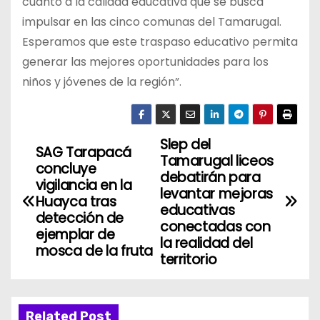
cuanto a la calidad educativa que se busca
impulsar en las cinco comunas del Tamarugal.
Esperamos que este traspaso educativo permita
generar las mejores oportunidades para los
niños y jóvenes de la región”.
Slep del
N
SAG Tarapacá
Tamarugal liceos
concluye
a
debatirán para
vigilancia en la
levantar mejoras
Huayca tras
v
educativas
detección de
conectadas con
ejemplar de
e
la realidad del
mosca de la fruta
territorio
g
a
Related Post