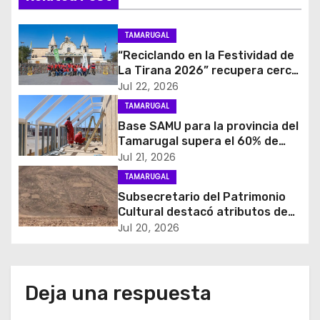
c
i
TAMARUGAL
“Reciclando en la Festividad de
ó
La Tirana 2026” recupera cerca
de cuatro toneladas de
Jul 22, 2026
n
residuos
TAMARUGAL
d
Base SAMU para la provincia del
Tamarugal supera el 60% de
e
avance en su construcción
Jul 21, 2026
TAMARUGAL
e
Subsecretario del Patrimonio
Cultural destacó atributos de
n
Geoglifos de Pintados para
Jul 20, 2026
avanzar en su postulación a
t
Patrimonio Mundial UNESCO
r
Deja una respuesta
a