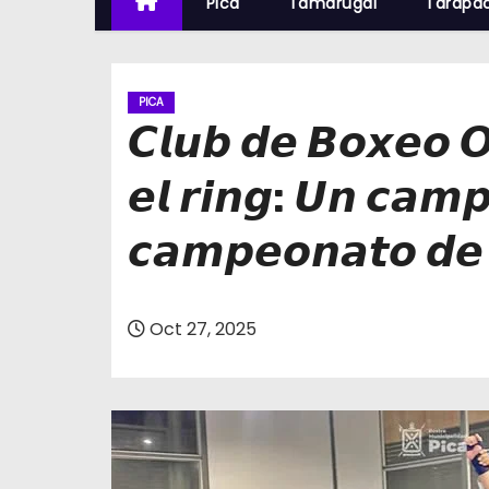
Pica
Tamarugal
Tarapa
PICA
𝘾𝙡𝙪𝙗 𝙙𝙚 𝘽𝙤𝙭𝙚𝙤 𝙊
𝙚𝙡 𝙧𝙞𝙣𝙜: 𝙐𝙣 𝙘𝙖𝙢𝙥
𝙘𝙖𝙢𝙥𝙚𝙤𝙣𝙖𝙩𝙤 𝙙𝙚 
Oct 27, 2025