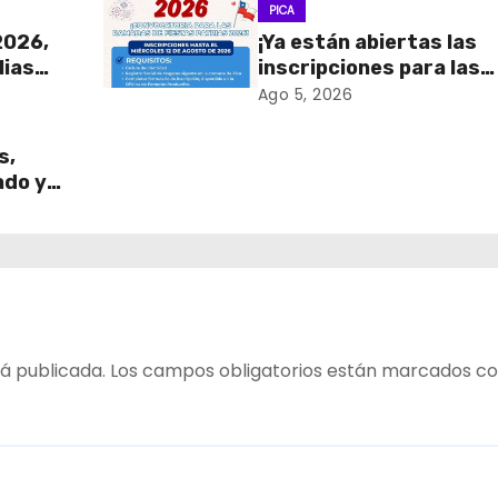
PICA
2026,
¡Ya están abiertas las
lias
inscripciones para las
Ramadas de Fiestas
Ago 5, 2026
Patrias 2026!
s,
ado y
!
á publicada.
Los campos obligatorios están marcados c