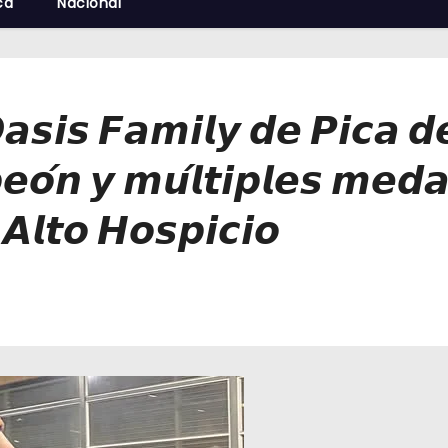
cá
Nacional
𝙨𝙞𝙨 𝙁𝙖𝙢𝙞𝙡𝙮 𝙙𝙚 𝙋𝙞𝙘𝙖 𝙙𝙚
𝙤́𝙣 𝙮 𝙢𝙪́𝙡𝙩𝙞𝙥𝙡𝙚𝙨 𝙢𝙚𝙙𝙖
𝙡𝙩𝙤 𝙃𝙤𝙨𝙥𝙞𝙘𝙞𝙤