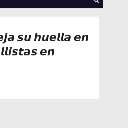
𝙟𝙖 𝙨𝙪 𝙝𝙪𝙚𝙡𝙡𝙖 𝙚𝙣
𝙡𝙞𝙨𝙩𝙖𝙨 𝙚𝙣