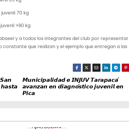
 juvenil 70 kg
juvenil +90 kg
Cabseel y a todos los integrantes del club por representa
o constante que realizan y el ejemplo que entregan a las
 𝙎𝙖𝙣
𝙈𝙪𝙣𝙞𝙘𝙞𝙥𝙖𝙡𝙞𝙙𝙖𝙙 𝙚 𝙄𝙉𝙅𝙐𝙑 𝙏𝙖𝙧𝙖𝙥𝙖𝙘𝙖́
 𝙝𝙖𝙨𝙩𝙖
𝙖𝙫𝙖𝙣𝙯𝙖𝙣 𝙚𝙣 𝙙𝙞𝙖𝙜𝙣𝙤́𝙨𝙩𝙞𝙘𝙤 𝙟𝙪𝙫𝙚𝙣𝙞𝙡 𝙚𝙣
𝙋𝙞𝙘𝙖