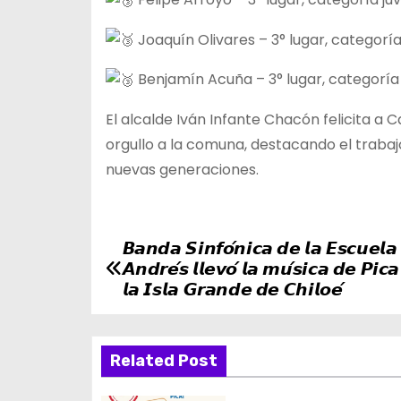
Joaquín Olivares – 3° lugar, categoría
Benjamín Acuña – 3° lugar, categoría 
El alcalde Iván Infante Chacón felicita a 
orgullo a la comuna, destacando el trabaj
nuevas generaciones.
𝘽𝙖𝙣𝙙𝙖 𝙎𝙞𝙣𝙛𝙤́𝙣𝙞𝙘𝙖 𝙙𝙚 𝙡𝙖 𝙀𝙨𝙘𝙪𝙚𝙡
N
𝘼𝙣𝙙𝙧𝙚́𝙨 𝙡𝙡𝙚𝙫𝙤́ 𝙡𝙖 𝙢𝙪́𝙨𝙞𝙘𝙖 𝙙𝙚 𝙋𝙞𝙘
a
𝙡𝙖 𝙄𝙨𝙡𝙖 𝙂𝙧𝙖𝙣𝙙𝙚 𝙙𝙚 𝘾𝙝𝙞𝙡𝙤𝙚́
v
Related Post
e