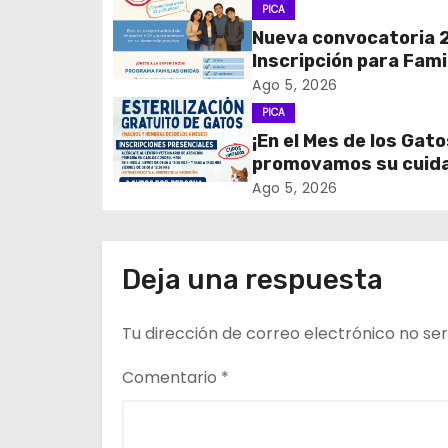
g
PICA
Nueva convocatoria 
a
Inscripción para Fami
c
Unidas
Ago 5, 2026
PICA
i
¡En el Mes de los Gato
promovamos su cuid
ó
tenencia responsable
Ago 5, 2026
n
d
Deja una respuesta
e
Tu dirección de correo electrónico no ser
e
n
Comentario
*
t