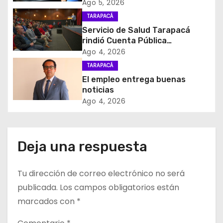
i
Nacional impulsará la inversión
Ago 5, 2026
y el empleo en Tarapacá
TARAPACÁ
ó
Servicio de Salud Tarapacá
rindió Cuenta Pública
n
Participativa
Ago 4, 2026
d
TARAPACÁ
El empleo entrega buenas
e
noticias
Ago 4, 2026
e
n
Deja una respuesta
t
r
Tu dirección de correo electrónico no será
publicada.
Los campos obligatorios están
a
marcados con
*
d