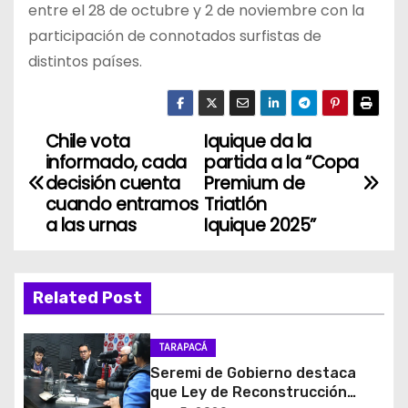
entre el 28 de octubre y 2 de noviembre con la
participación de connotados surfistas de
distintos países.
Chile vota
Iquique da la
N
informado, cada
partida a la “Copa
a
decisión cuenta
Premium de
cuando entramos
Triatlón
v
a las urnas
Iquique 2025”
e
g
Related Post
a
TARAPACÁ
c
Seremi de Gobierno destaca
que Ley de Reconstrucción