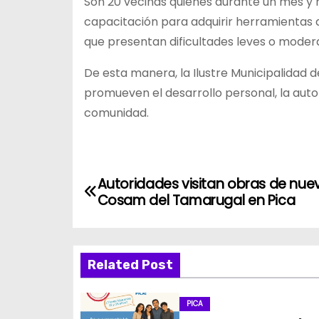
Son 20 vecinas quienes durante un mes y
capacitación para adquirir herramientas
que presentan dificultades leves o moder
De esta manera, la Ilustre Municipalidad 
promueven el desarrollo personal, la aut
comunidad.
N
Autoridades visitan obras de nue
Cosam del Tamarugal en Pica
a
v
Related Post
e
g
PICA