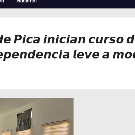
cá
Nacional
𝙚 𝙋𝙞𝙘𝙖 𝙞𝙣𝙞𝙘𝙞𝙖𝙣 𝙘𝙪𝙧𝙨𝙤 
𝙚𝙥𝙚𝙣𝙙𝙚𝙣𝙘𝙞𝙖 𝙡𝙚𝙫𝙚 𝙖 𝙢𝙤