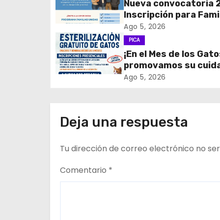
Nueva convocatoria 
a
Inscripción para Fami
c
Unidas
Ago 5, 2026
PICA
i
¡En el Mes de los Gato
promovamos su cuid
ó
tenencia responsable
Ago 5, 2026
n
d
Deja una respuesta
e
Tu dirección de correo electrónico no ser
e
n
Comentario
*
t
r