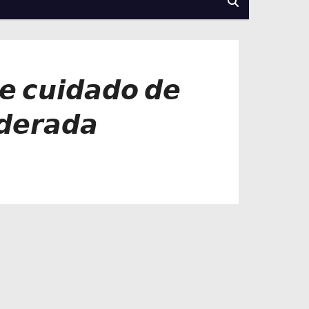
𝙚 𝙘𝙪𝙞𝙙𝙖𝙙𝙤 𝙙𝙚
𝙙𝙚𝙧𝙖𝙙𝙖