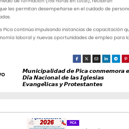
 medio de formación (159 horas en
total), recibirán
 que les permitan desempeñarse en el cuidado de person
adas.
de Pica continúa impulsando instancias de capacitación q
onomía laboral y nuevas oportunidades de empleo para l
𝙈𝙪𝙣𝙞𝙘𝙞𝙥𝙖𝙡𝙞𝙙𝙖𝙙 𝙙𝙚 𝙋𝙞𝙘𝙖 𝙘𝙤𝙣𝙢𝙚𝙢𝙤𝙧𝙖 𝙚
vo
𝘿𝙞́𝙖 𝙉𝙖𝙘𝙞𝙤𝙣𝙖𝙡 𝙙𝙚 𝙡𝙖𝙨 𝙄𝙜𝙡𝙚𝙨𝙞𝙖𝙨
𝙀𝙫𝙖𝙣𝙜𝙚́𝙡𝙞𝙘𝙖𝙨 𝙮 𝙋𝙧𝙤𝙩𝙚𝙨𝙩𝙖𝙣𝙩𝙚𝙨
PICA