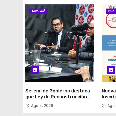
TARAPACÁ
PICA
Seremi de Gobierno destaca
Nueva
que Ley de Reconstrucción
Inscri
Nacional impulsará la
Unida
Ago 5, 2026
Ago 
inversión y el empleo en
Tarapacá