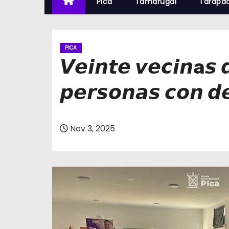
Pica
Tamarugal
Tarapa
PICA
𝙑𝙚𝙞𝙣𝙩𝙚 𝙫𝙚𝙘𝙞𝙣a𝙨 
𝙥𝙚𝙧𝙨𝙤𝙣𝙖𝙨 𝙘𝙤𝙣 𝙙
Nov 3, 2025