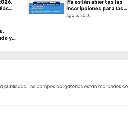
2026,
¡Ya están abiertas las
lias
inscripciones para las
Ramadas de Fiestas
Ago 5, 2026
Patrias 2026!
s,
ado y
!
á publicada.
Los campos obligatorios están marcados c