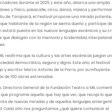
ectadores durante el 2025 y este año, abarca una amplia
áneo y físico, pasacalle, circo, danza, música y performa
tu de Tarapacá, el Festival propone una mirada potente,
 que habitante de la región se sienta dueño y partícipe d
ión estará puesta en los nuevos lenguajes escénicos y su c
 que dialogan con la memoria y la identidad, interpeland
es.
il, reafirma que la cultura y las artes escénicas juegan un
ciedad democrática, segura y digna. Este año, el festival
 y escritor Marco Antonio de la Parra, por su influyente
ás de 100 obras estrenadas.
Directora General de la Fundación Teatro a Mil, coment
que programe aquello que hay que ver, que recoja lo que
cuenta de nuevas miradas y de aquellos lenguajes emergen
d. Cada año nos preguntamos ¿qué quiere comunicar el