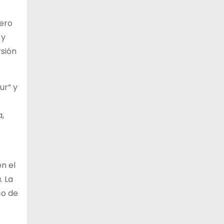
nero
 y
rsión
ur” y
a,
n el
. La
co de