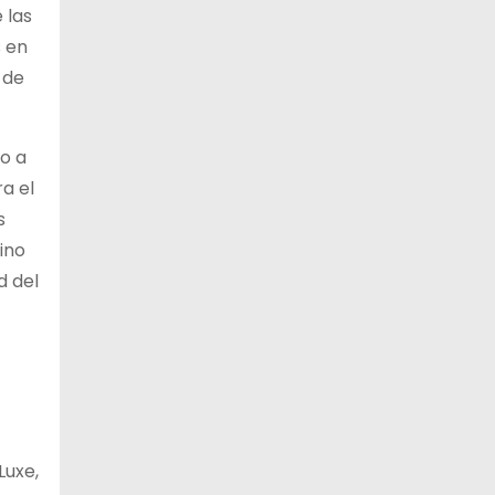
 las
s en
 de
o a
a el
s
sino
d del
Luxe,