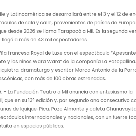
e y Latinoamérica se desarrollará entre el 3 y el 12 de e
áculos de sala y calle, provenientes de países de Europa
, que desde 2026 se llama Tarapacá a Mil. Es la segunda ve
 llegó a más de 43 mil espectadores.
añía francesa Royal de Luxe con el espectáculo “Apesante
ante y los niños Wara Wara” de la compañía La Patogallina.
siquiatra, dramaturgo y escritor Marco Antonio de la Parr
s escénicas, con más de 100 obras estrenadas.
. – La Fundación Teatro a Mil anuncia con entusiasmo la
 que en su 13° edición y, por segundo año consecutivo co
munas de Iquique, Pica, Pozo Almonte y caleta Chanavayita
pectáculos internacionales y nacionales, con un fuerte fo
atuita en espacios públicos.