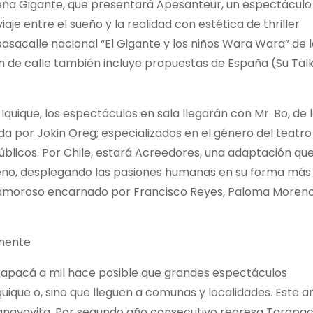
ña Gigante, que presentará Apesanteur, un espectáculo
iaje entre el sueño y la realidad con estética de thriller
pasacalle nacional “El Gigante y los niños Wara Wara” de 
 de calle también incluye propuestas de España (Su Talk
Iquique, los espectáculos en sala llegarán con Mr. Bo, de 
a por Jokin Oreg; especializados en el género del teatro
públicos. Por Chile, estará Acreedores, una adaptación qu
reno, desplegando las pasiones humanas en su forma más
lo amoroso encarnado por Francisco Reyes, Paloma Moreno
anente
Tarapacá a mil hace posible que grandes espectáculos
uique o, sino que lleguen a comunas y localidades. Este a
hanavayita. Por segundo año consecutivo regresa Tarapa