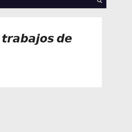
 𝙩𝙧𝙖𝙗𝙖𝙟𝙤𝙨 𝙙𝙚