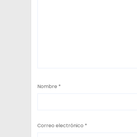
d
a
s
Nombre
*
Correo electrónico
*