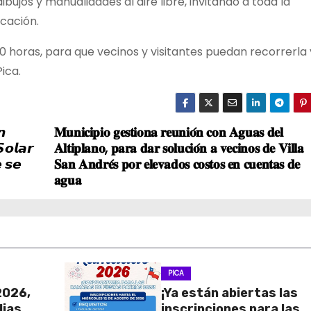
bujos y manualidades al aire libre, invitando a toda la
icación.
00 horas, para que vecinos y visitantes puedan recorrerla 
ica.
𝙣
𝐌𝐮𝐧𝐢𝐜𝐢𝐩𝐢𝐨 𝐠𝐞𝐬𝐭𝐢𝐨𝐧𝐚 𝐫𝐞𝐮𝐧𝐢𝐨́𝐧 𝐜𝐨𝐧 𝐀𝐠𝐮𝐚𝐬 𝐝𝐞𝐥
𝙤𝙡𝙖𝙧
𝐀𝐥𝐭𝐢𝐩𝐥𝐚𝐧𝐨, 𝐩𝐚𝐫𝐚 𝐝𝐚𝐫 𝐬𝐨𝐥𝐮𝐜𝐢𝐨́𝐧 𝐚 𝐯𝐞𝐜𝐢𝐧𝐨𝐬 𝐝𝐞 𝐕𝐢𝐥𝐥𝐚
 𝙨𝙚
𝐒𝐚𝐧 𝐀𝐧𝐝𝐫𝐞́𝐬 𝐩𝐨𝐫 𝐞𝐥𝐞𝐯𝐚𝐝𝐨𝐬 𝐜𝐨𝐬𝐭𝐨𝐬 𝐞𝐧 𝐜𝐮𝐞𝐧𝐭𝐚𝐬 𝐝𝐞
𝐚𝐠𝐮𝐚
PICA
2026,
¡Ya están abiertas las
lias
inscripciones para las