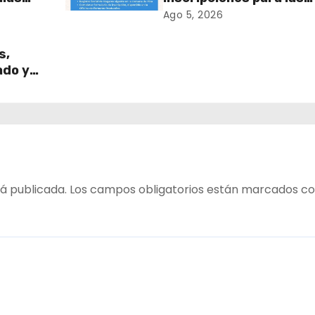
Ramadas de Fiestas
Ago 5, 2026
Patrias 2026!
s,
ado y
!
á publicada.
Los campos obligatorios están marcados c