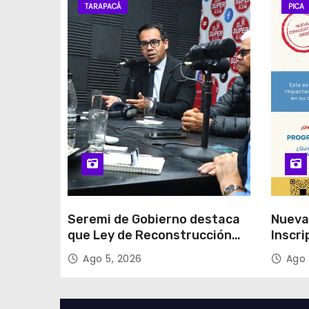
TARAPACÁ
PICA
Seremi de Gobierno destaca
Nueva
que Ley de Reconstrucción
Inscri
Nacional impulsará la
Unida
Ago 5, 2026
Ago 
inversión y el empleo en
Tarapacá