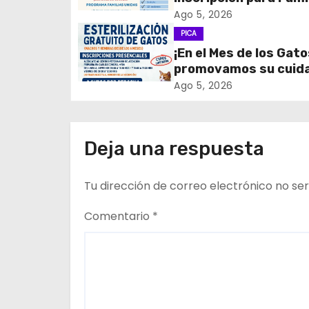
c
Unidas
Ago 5, 2026
i
PICA
¡En el Mes de los Gato
ó
promovamos su cuid
n
tenencia responsable
Ago 5, 2026
d
e
Deja una respuesta
e
Tu dirección de correo electrónico no ser
n
Comentario
*
t
r
a