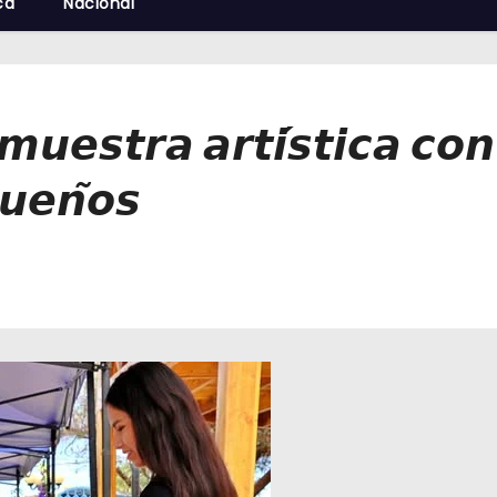
cá
Nacional
𝙪𝙚𝙨𝙩𝙧𝙖 𝙖𝙧𝙩𝙞́𝙨𝙩𝙞𝙘𝙖 𝙘𝙤𝙣
𝙪𝙚𝙣̃𝙤𝙨