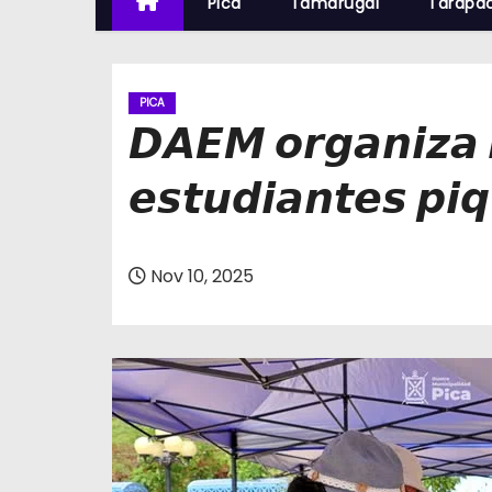
Pica
Tamarugal
Tarapa
PICA
𝘿𝘼𝙀𝙈 𝙤𝙧𝙜𝙖𝙣𝙞𝙯𝙖 𝙢
𝙚𝙨𝙩𝙪𝙙𝙞𝙖𝙣𝙩𝙚𝙨 𝙥𝙞
Nov 10, 2025