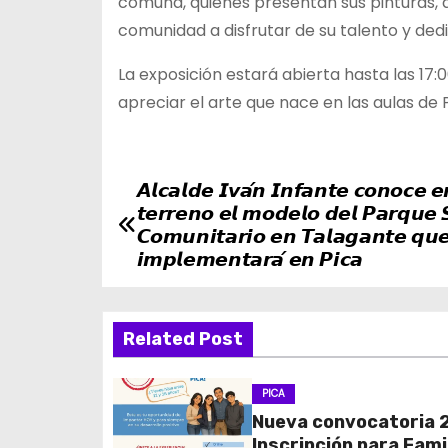
comuna, quienes presentan sus pinturas, di
comunidad a disfrutar de su talento y ded
La exposición estará abierta hasta las 17:
apreciar el arte que nace en las aulas de P
𝘼𝙡𝙘𝙖𝙡𝙙𝙚 𝙄𝙫𝙖́𝙣 𝙄𝙣𝙛𝙖𝙣𝙩𝙚 𝙘𝙤𝙣𝙤𝙘𝙚 𝙚
N
𝙩𝙚𝙧𝙧𝙚𝙣𝙤 𝙚𝙡 𝙢𝙤𝙙𝙚𝙡𝙤 𝙙𝙚𝙡 𝙋𝙖𝙧𝙦𝙪𝙚 
a
𝘾𝙤𝙢𝙪𝙣𝙞𝙩𝙖𝙧𝙞𝙤 𝙚𝙣 𝙏𝙖𝙡𝙖𝙜𝙖𝙣𝙩𝙚 𝙦𝙪
𝙞𝙢𝙥𝙡𝙚𝙢𝙚𝙣𝙩𝙖𝙧𝙖́ 𝙚𝙣 𝙋𝙞𝙘𝙖
v
e
Related Post
g
PICA
a
Nueva convocatoria 
Inscripción para Fami