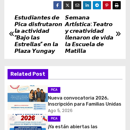
𝙀𝙨𝙩𝙪𝙙𝙞𝙖𝙣𝙩𝙚𝙨 𝙙𝙚
𝙎𝙚𝙢𝙖𝙣𝙖
N
𝙋𝙞𝙘𝙖 𝙙𝙞𝙨𝙛𝙧𝙪𝙩𝙖𝙧𝙤𝙣
𝘼𝙧𝙩𝙞́𝙨𝙩𝙞𝙘𝙖: 𝙏𝙚𝙖𝙩𝙧𝙤
a
𝙡𝙖 𝙖𝙘𝙩𝙞𝙫𝙞𝙙𝙖𝙙
𝙮 𝙘𝙧𝙚𝙖𝙩𝙞𝙫𝙞𝙙𝙖𝙙
“𝘽𝙖𝙟𝙤 𝙡𝙖𝙨
𝙡𝙡𝙚𝙣𝙖𝙧𝙤𝙣 𝙙𝙚 𝙫𝙞𝙙𝙖
v
𝙀𝙨𝙩𝙧𝙚𝙡𝙡𝙖𝙨” 𝙚𝙣 𝙡𝙖
𝙡𝙖 𝙀𝙨𝙘𝙪𝙚𝙡𝙖 𝙙𝙚
𝙋𝙡𝙖𝙯𝙖 𝙔𝙪𝙣𝙜𝙖𝙮
𝙈𝙖𝙩𝙞𝙡𝙡𝙖
e
g
Related Post
a
c
PICA
Nueva convocatoria 2026,
i
Inscripción para Familias Unidas
Ago 5, 2026
ó
PICA
¡Ya están abiertas las
n