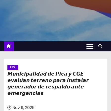
PICA
𝙈𝙪𝙣𝙞𝙘𝙞𝙥𝙖𝙡𝙞𝙙𝙖𝙙 𝙙𝙚 𝙋𝙞𝙘𝙖 𝙮 𝘾𝙂𝙀
𝙚𝙫𝙖𝙡𝙪́𝙖𝙣 𝙩𝙚𝙧𝙧𝙚𝙣𝙤 𝙥𝙖𝙧𝙖 𝙞𝙣𝙨𝙩𝙖𝙡𝙖𝙧
𝙜𝙚𝙣𝙚𝙧𝙖𝙙𝙤𝙧 𝙙𝙚 𝙧𝙚𝙨𝙥𝙖𝙡𝙙𝙤 𝙖𝙣𝙩𝙚
𝙚𝙢𝙚𝙧𝙜𝙚𝙣𝙘𝙞𝙖𝙨
Nov 11, 2025