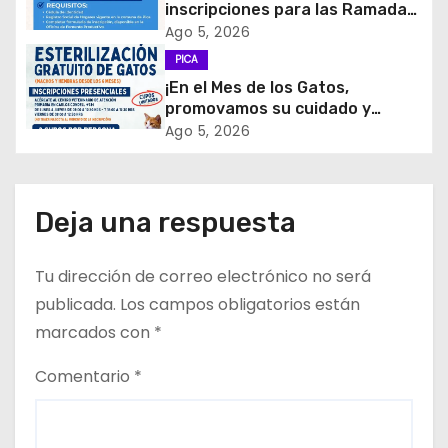
inscripciones para las Ramadas
de Fiestas Patrias 2026!
d
Ago 5, 2026
PICA
e
¡En el Mes de los Gatos,
promovamos su cuidado y
e
tenencia responsable!
Ago 5, 2026
n
t
Deja una respuesta
r
Tu dirección de correo electrónico no será
a
publicada.
Los campos obligatorios están
d
marcados con
*
a
Comentario
*
s